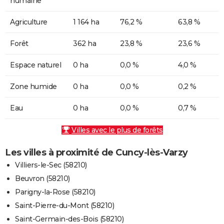
humaine
Agriculture
1 164 ha
76,2 %
63,8 %
Forêt
362 ha
23,8 %
23,6 %
Espace naturel
0 ha
0,0 %
4,0 %
Zone humide
0 ha
0,0 %
0,2 %
Eau
0 ha
0,0 %
0,7 %
Villes avec le plus de forêts
Les villes à proximité de Cuncy-lès-Varzy
Villiers-le-Sec (58210)
Beuvron (58210)
Parigny-la-Rose (58210)
Saint-Pierre-du-Mont (58210)
Saint-Germain-des-Bois (58210)