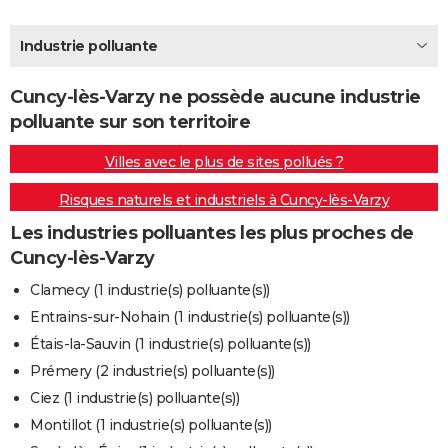
City break
Voyage de noces
Climat
Destinations
Voyage nature
Forum
+
PHOTO
Industrie polluante
GUIDES D'ACHAT
Cuncy-lès-Varzy ne possède aucune industrie
BONS PLANS
polluante sur son territoire
CARTE DE VOEUX
Villes avec le plus de sites pollués ?
Carte Bonne année
Carte Pâques
Carte de Noël
Carte Saint-Valentin
Carte d'anniversaire
DICTIONNAIRE
Risques naturels et industriels à Cuncy-lès-Varzy
Biographies
Expressions
Dictionnaire
Citations
Proverbes
PROGRAMME TV
Les industries polluantes les plus proches de
Cuncy-lès-Varzy
COPAINS D'AVANT
Clamecy (1 industrie(s) polluante(s))
Se connecter
Collèges
Universités
Service militaire
S'inscrire
Lycées
Primaires
Entreprises
Avis de recherche
AVIS DE DÉCÈS
Entrains-sur-Nohain (1 industrie(s) polluante(s))
Étais-la-Sauvin (1 industrie(s) polluante(s))
FORUM
Prémery (2 industrie(s) polluante(s))
Lifestyle
Sport
Television
Cinema
Bricolage
Culture
Auto
Voyage
Ciez (1 industrie(s) polluante(s))
Montillot (1 industrie(s) polluante(s))