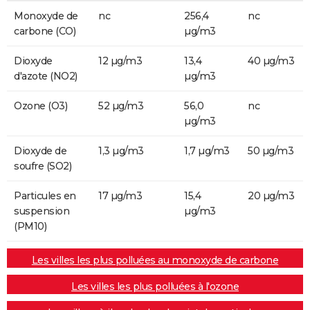
Monoxyde de
nc
256,4
nc
carbone (CO)
µg/m3
Dioxyde
12 µg/m3
13,4
40 µg/m3
d'azote (NO2)
µg/m3
Ozone (O3)
52 µg/m3
56,0
nc
µg/m3
Dioxyde de
1,3 µg/m3
1,7 µg/m3
50 µg/m3
soufre (SO2)
Particules en
17 µg/m3
15,4
20 µg/m3
suspension
µg/m3
(PM10)
Les villes les plus polluées au monoxyde de carbone
Les villes les plus polluées à l'ozone