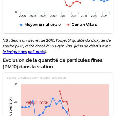
0
2000
2003
2006
2009
2012
2015
2018
2021
2024
Moyenne nationale
Denain Villars
NB : Selon un décret de 2010, l’objectif qualité du dioxyde de
soufre (SO2) a été établi à 50 µg/m3/an. (Plus de détails avec
le lexique des polluants
).
Evolution de la quantité de particules fines
(PM10) dans la station
source : Linternaute.com d'après les Geodair
30
25
valeur limite