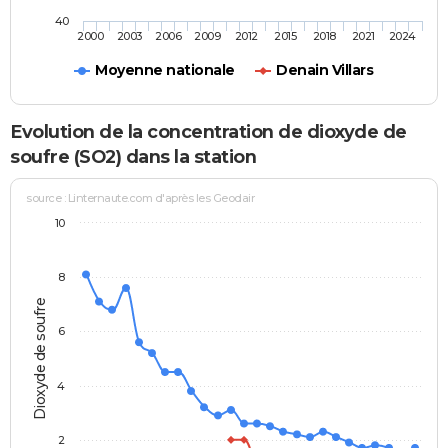
40
2000
2003
2006
2009
2012
2015
2018
2021
2024
Moyenne nationale
Denain Villars
Evolution de la concentration de dioxyde de
soufre (SO2) dans la station
source : Linternaute.com d'après les Geodair
10
8
Dioxyde de soufre
6
4
2