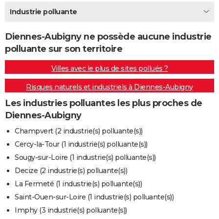
City break
Voyage de noces
Climat
Destinations
Voyage nature
Forum
+
Industrie polluante
PHOTO
GUIDES D'ACHAT
Diennes-Aubigny ne possède aucune industrie
polluante sur son territoire
BONS PLANS
Villes avec le plus de sites pollués ?
CARTE DE VOEUX
Risques naturels et industriels à Diennes-Aubigny
Carte Bonne année
Carte Pâques
Carte de Noël
Carte Saint-Valentin
Carte d'anniversaire
DICTIONNAIRE
Les industries polluantes les plus proches de
Biographies
Expressions
Dictionnaire
Citations
Proverbes
PROGRAMME TV
Diennes-Aubigny
COPAINS D'AVANT
Champvert (2 industrie(s) polluante(s))
Cercy-la-Tour (1 industrie(s) polluante(s))
Se connecter
Collèges
Universités
Service militaire
S'inscrire
Lycées
Primaires
Entreprises
Avis de recherche
AVIS DE DÉCÈS
Sougy-sur-Loire (1 industrie(s) polluante(s))
FORUM
Decize (2 industrie(s) polluante(s))
La Fermeté (1 industrie(s) polluante(s))
Lifestyle
Sport
Television
Cinema
Bricolage
Culture
Auto
Voyage
Saint-Ouen-sur-Loire (1 industrie(s) polluante(s))
Imphy (3 industrie(s) polluante(s))