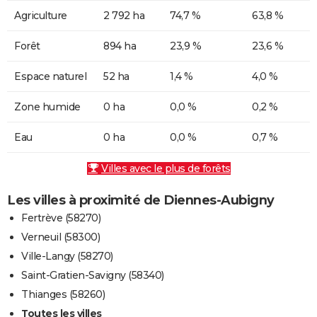
Agriculture
2 792 ha
74,7 %
63,8 %
Forêt
894 ha
23,9 %
23,6 %
Espace naturel
52 ha
1,4 %
4,0 %
Zone humide
0 ha
0,0 %
0,2 %
Eau
0 ha
0,0 %
0,7 %
Villes avec le plus de forêts
Les villes à proximité de Diennes-Aubigny
Fertrève (58270)
Verneuil (58300)
Ville-Langy (58270)
Saint-Gratien-Savigny (58340)
Thianges (58260)
Toutes les villes