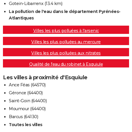
Gotein-Libarrenx
(13.4 km)
La pollution de l'eau dans le département Pyrénées-
Atlantiques
Villes les plus polluées à l'arsenic
Villes les plus polluées au mercure
Villes les plus polluées aux nitrates
Qualité de l'eau du robinet à Esquiule
Les villes à proximité d'Esquiule
Ance Féas (64570)
Géronce (64400)
Saint-Goin (64400)
Moumour (64400)
Barcus (64130)
Toutes les villes