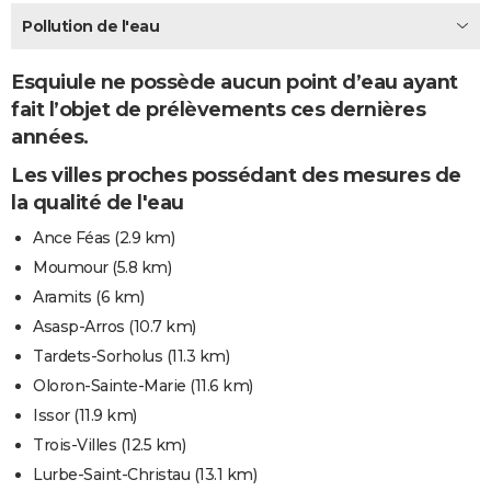
City break
Voyage de noces
Climat
Destinations
Voyage nature
Forum
+
Pollution de l'eau
PHOTO
GUIDES D'ACHAT
Esquiule ne possède aucun point d’eau ayant
fait l’objet de prélèvements ces dernières
BONS PLANS
années.
CARTE DE VOEUX
Les villes proches possédant des mesures de
Carte Bonne année
Carte Pâques
Carte de Noël
Carte Saint-Valentin
Carte d'anniversaire
la qualité de l'eau
DICTIONNAIRE
Ance Féas
(2.9 km)
Biographies
Expressions
Dictionnaire
Citations
Proverbes
PROGRAMME TV
Moumour
(5.8 km)
COPAINS D'AVANT
Aramits
(6 km)
Asasp-Arros
(10.7 km)
Se connecter
Collèges
Universités
Service militaire
S'inscrire
Lycées
Primaires
Entreprises
Avis de recherche
AVIS DE DÉCÈS
Tardets-Sorholus
(11.3 km)
FORUM
Oloron-Sainte-Marie
(11.6 km)
Issor
(11.9 km)
Lifestyle
Sport
Television
Cinema
Bricolage
Culture
Auto
Voyage
Trois-Villes
(12.5 km)
Lurbe-Saint-Christau
(13.1 km)