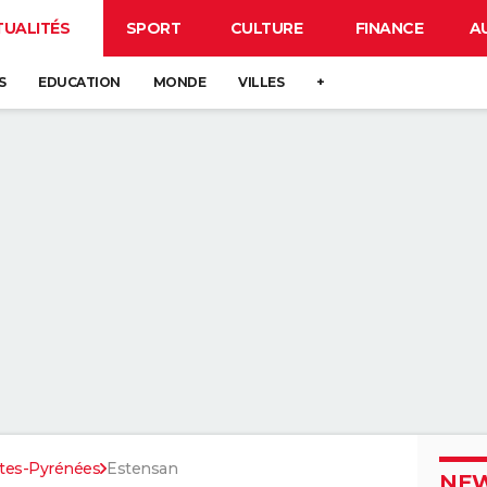
TUALITÉS
SPORT
CULTURE
FINANCE
A
S
EDUCATION
MONDE
VILLES
+
tes-Pyrénées
Estensan
NEW