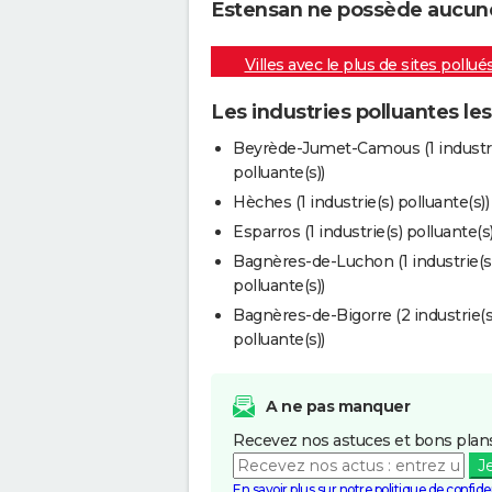
Estensan ne possède aucune i
Villes avec le plus de sites pollué
Les industries polluantes le
Beyrède-Jumet-Camous (1 industri
polluante(s))
Hèches (1 industrie(s) polluante(s))
Esparros (1 industrie(s) polluante(s)
Bagnères-de-Luchon (1 industrie(s
polluante(s))
Bagnères-de-Bigorre (2 industrie(s
polluante(s))
A ne pas manquer
Recevez nos astuces et bons plans
J
En savoir plus sur notre politique de confiden