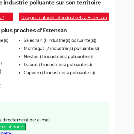
ndustrie polluante sur son territoire
s ?
Risques naturels et industriels à Estensan
s plus proches d'Estensan
e(s)
Saléchan (1 industrie(s) polluante(s))
Montégut (2 industrie(s) polluante(s))
Nestier (1 industrie(s) polluante(s))
)
Izaourt (1 industrie(s) polluante(s))
)
Capvern (1 industrie(s) polluante(s))
)
 directement par e-mail.
e m'abonne
tialité