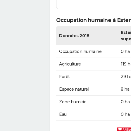
Occupation humaine à Este
Este
Données 2018
supe
Occupation humaine
0 ha
Agriculture
119 h
Forêt
29 h
Espace naturel
8 ha
Zone humide
0 ha
Eau
0 ha
Vill