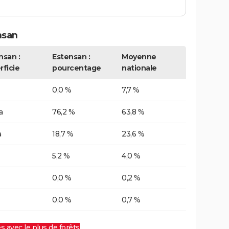
nsan
nsan :
Estensan :
Moyenne
rficie
pourcentage
nationale
0,0 %
7,7 %
a
76,2 %
63,8 %
a
18,7 %
23,6 %
5,2 %
4,0 %
0,0 %
0,2 %
0,0 %
0,7 %
es avec le plus de forêts