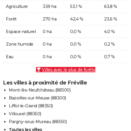
Agriculture
339 ha
53,1 %
63,8 %
Forêt
270 ha
42,4 %
23,6 %
Espace naturel
0 ha
0,0 %
4,0 %
Zone humide
0 ha
0,0 %
0,2 %
Eau
0 ha
0,0 %
0,7 %
Villes avec le plus de forêts
Les villes à proximité de Fréville
Mont-lès-Neufchâteau (88300)
Bazoilles-sur-Meuse (88300)
Liffol-le-Grand (88350)
Villouxel (88350)
Pargny-sous-Mureau (88350)
Toutes les villes