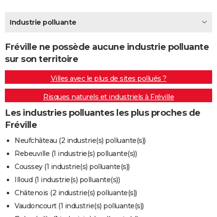
City break
Voyage de noces
Climat
Destinations
Voyage nature
Forum
+
PHOTO
Industrie polluante
GUIDES D'ACHAT
Fréville ne possède aucune industrie polluante
BONS PLANS
sur son territoire
CARTE DE VOEUX
Villes avec le plus de sites pollués ?
Carte Bonne année
Carte Pâques
Carte de Noël
Carte Saint-Valentin
Carte d'anniversaire
DICTIONNAIRE
Risques naturels et industriels à Fréville
Biographies
Expressions
Dictionnaire
Citations
Proverbes
PROGRAMME TV
Les industries polluantes les plus proches de
Fréville
COPAINS D'AVANT
Neufchâteau (2 industrie(s) polluante(s))
Se connecter
Collèges
Universités
Service militaire
S'inscrire
Lycées
Primaires
Entreprises
Avis de recherche
AVIS DE DÉCÈS
Rebeuville (1 industrie(s) polluante(s))
Coussey (1 industrie(s) polluante(s))
FORUM
Illoud (1 industrie(s) polluante(s))
Lifestyle
Sport
Television
Cinema
Bricolage
Culture
Auto
Voyage
Châtenois (2 industrie(s) polluante(s))
Vaudoncourt (1 industrie(s) polluante(s))