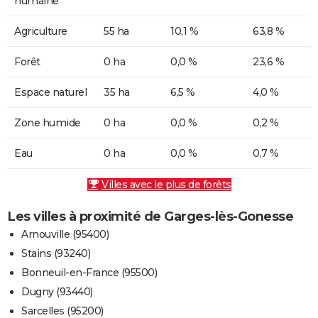
humaine
Agriculture
55 ha
10,1 %
63,8 %
Forêt
0 ha
0,0 %
23,6 %
Espace naturel
35 ha
6,5 %
4,0 %
Zone humide
0 ha
0,0 %
0,2 %
Eau
0 ha
0,0 %
0,7 %
Villes avec le plus de forêts
Les villes à proximité de Garges-lès-Gonesse
Arnouville (95400)
Stains (93240)
Bonneuil-en-France (95500)
Dugny (93440)
Sarcelles (95200)