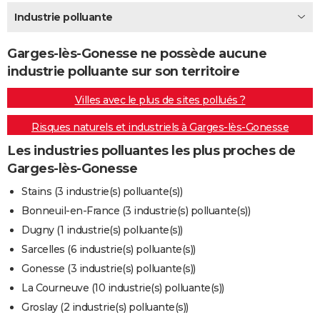
City break
Voyage de noces
Climat
Destinations
Voyage nature
Forum
+
Industrie polluante
PHOTO
GUIDES D'ACHAT
Garges-lès-Gonesse ne possède aucune
industrie polluante sur son territoire
BONS PLANS
Villes avec le plus de sites pollués ?
CARTE DE VOEUX
Risques naturels et industriels à Garges-lès-Gonesse
Carte Bonne année
Carte Pâques
Carte de Noël
Carte Saint-Valentin
Carte d'anniversaire
DICTIONNAIRE
Les industries polluantes les plus proches de
Biographies
Expressions
Dictionnaire
Citations
Proverbes
PROGRAMME TV
Garges-lès-Gonesse
COPAINS D'AVANT
Stains (3 industrie(s) polluante(s))
Bonneuil-en-France (3 industrie(s) polluante(s))
Se connecter
Collèges
Universités
Service militaire
S'inscrire
Lycées
Primaires
Entreprises
Avis de recherche
AVIS DE DÉCÈS
Dugny (1 industrie(s) polluante(s))
FORUM
Sarcelles (6 industrie(s) polluante(s))
Gonesse (3 industrie(s) polluante(s))
Lifestyle
Sport
Television
Cinema
Bricolage
Culture
Auto
Voyage
La Courneuve (10 industrie(s) polluante(s))
Groslay (2 industrie(s) polluante(s))