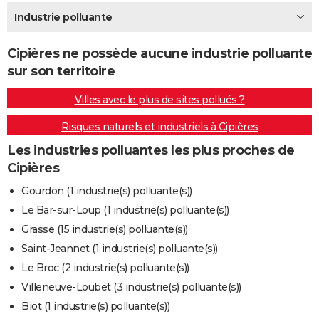
City break
Voyage de noces
Climat
Destinations
Voyage nature
Forum
+
Industrie polluante
PHOTO
GUIDES D'ACHAT
Cipières ne possède aucune industrie polluante
sur son territoire
BONS PLANS
Villes avec le plus de sites pollués ?
CARTE DE VOEUX
Risques naturels et industriels à Cipières
Carte Bonne année
Carte Pâques
Carte de Noël
Carte Saint-Valentin
Carte d'anniversaire
DICTIONNAIRE
Les industries polluantes les plus proches de
Biographies
Expressions
Dictionnaire
Citations
Proverbes
PROGRAMME TV
Cipières
COPAINS D'AVANT
Gourdon (1 industrie(s) polluante(s))
Le Bar-sur-Loup (1 industrie(s) polluante(s))
Se connecter
Collèges
Universités
Service militaire
S'inscrire
Lycées
Primaires
Entreprises
Avis de recherche
AVIS DE DÉCÈS
Grasse (15 industrie(s) polluante(s))
FORUM
Saint-Jeannet (1 industrie(s) polluante(s))
Le Broc (2 industrie(s) polluante(s))
Lifestyle
Sport
Television
Cinema
Bricolage
Culture
Auto
Voyage
Villeneuve-Loubet (3 industrie(s) polluante(s))
Biot (1 industrie(s) polluante(s))