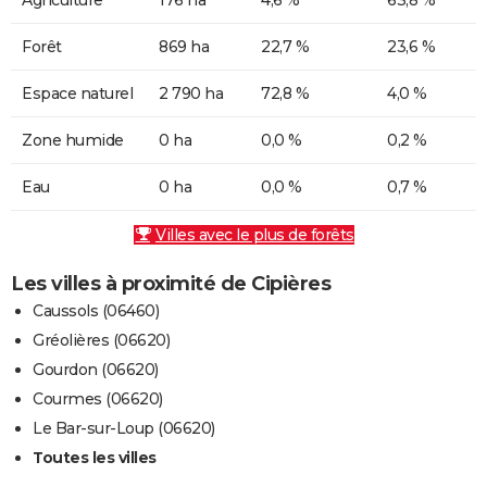
Forêt
869 ha
22,7 %
23,6 %
Espace naturel
2 790 ha
72,8 %
4,0 %
Zone humide
0 ha
0,0 %
0,2 %
Eau
0 ha
0,0 %
0,7 %
Villes avec le plus de forêts
Les villes à proximité de Cipières
Caussols (06460)
Gréolières (06620)
Gourdon (06620)
Courmes (06620)
Le Bar-sur-Loup (06620)
Toutes les villes