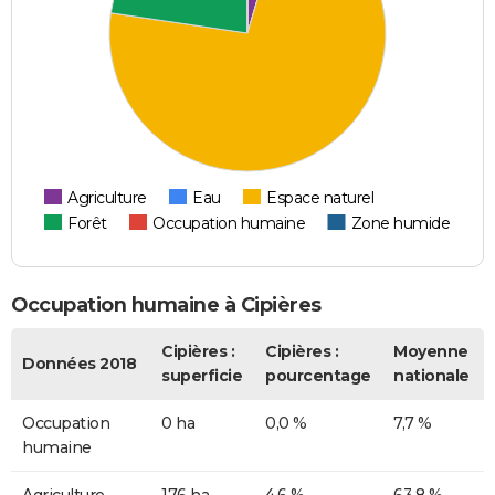
Agriculture
Eau
Espace naturel
Forêt
Occupation humaine
Zone humide
Occupation humaine à Cipières
Cipières :
Cipières :
Moyenne
Données 2018
superficie
pourcentage
nationale
Occupation
0 ha
0,0 %
7,7 %
humaine
Agriculture
176 ha
4,6 %
63,8 %