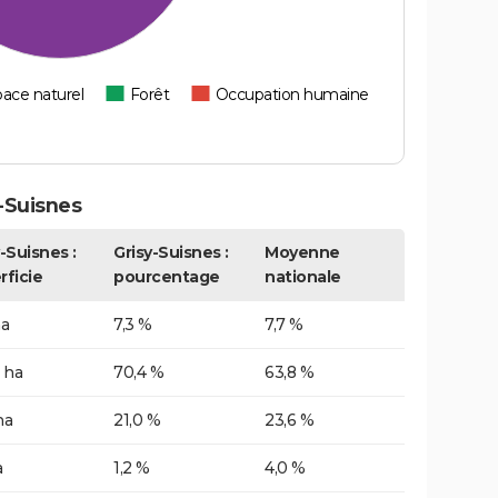
ace naturel
Forêt
Occupation humaine
-Suisnes
-Suisnes :
Grisy-Suisnes :
Moyenne
rficie
pourcentage
nationale
ha
7,3 %
7,7 %
 ha
70,4 %
63,8 %
ha
21,0 %
23,6 %
a
1,2 %
4,0 %