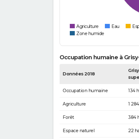
Agriculture
Eau
Esp
Zone humide
Occupation humaine à Grisy
Grisy
Données 2018
supe
Occupation humaine
134 
Agriculture
1 284
Forêt
384 
Espace naturel
22 h