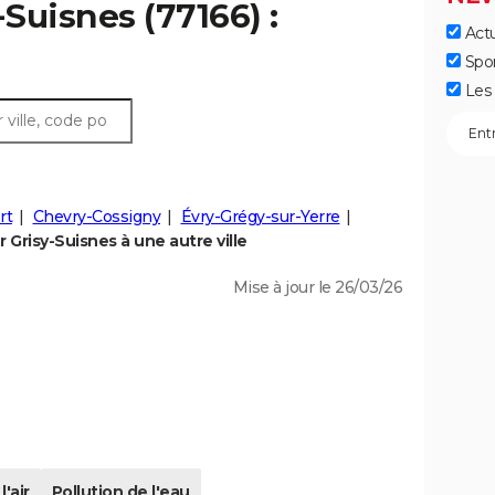
-Suisnes (77166) :
Actu
Spo
Les 
rt
Chevry-Cossigny
Évry-Grégy-sur-Yerre
Grisy-Suisnes à une autre ville
Mise à jour le 26/03/26
l'air
Pollution de l'eau