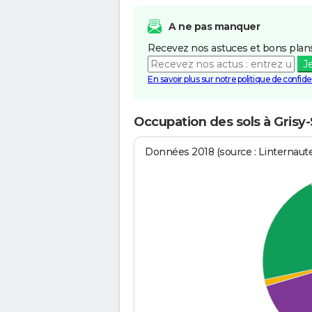
A ne pas manquer
Recevez nos astuces et bons plans
J
En savoir plus sur notre politique de confiden
Occupation des sols à Grisy
Données 2018 (source : Linternaut