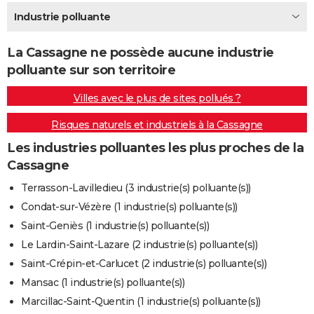
City break
Voyage de noces
Climat
Destinations
Voyage nature
Forum
+
Industrie polluante
PHOTO
GUIDES D'ACHAT
La Cassagne ne possède aucune industrie
polluante sur son territoire
BONS PLANS
Villes avec le plus de sites pollués ?
CARTE DE VOEUX
Risques naturels et industriels à la Cassagne
Carte Bonne année
Carte Pâques
Carte de Noël
Carte Saint-Valentin
Carte d'anniversaire
DICTIONNAIRE
Les industries polluantes les plus proches de la
Biographies
Expressions
Dictionnaire
Citations
Proverbes
PROGRAMME TV
Cassagne
COPAINS D'AVANT
Terrasson-Lavilledieu (3 industrie(s) polluante(s))
Condat-sur-Vézère (1 industrie(s) polluante(s))
Se connecter
Collèges
Universités
Service militaire
S'inscrire
Lycées
Primaires
Entreprises
Avis de recherche
AVIS DE DÉCÈS
Saint-Geniès (1 industrie(s) polluante(s))
FORUM
Le Lardin-Saint-Lazare (2 industrie(s) polluante(s))
Saint-Crépin-et-Carlucet (2 industrie(s) polluante(s))
Lifestyle
Sport
Television
Cinema
Bricolage
Culture
Auto
Voyage
Mansac (1 industrie(s) polluante(s))
Marcillac-Saint-Quentin (1 industrie(s) polluante(s))