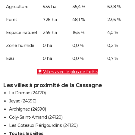
Agriculture
535 ha
35,4 %
63,8 %
Forêt
726 ha
48,1 %
23,6 %
Espace naturel
249 ha
16,5 %
4,0 %
Zone humide
0 ha
0,0 %
0,2 %
Eau
0 ha
0,0 %
0,7 %
Villes avec le plus de forêts
Les villes à proximité de la Cassagne
La Dornac (24120)
Jayac (24590)
Archignac (24590)
Coly-Saint-Amand (24120)
Les Coteaux Périgourdins (24120)
Toutes les villes