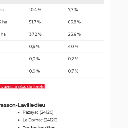
ha
10,4 %
7,7 %
6 ha
51,7 %
63,8 %
 ha
37,2 %
23,6 %
a
0,6 %
4,0 %
0,0 %
0,2 %
0,0 %
0,7 %
es avec le plus de forêts
rasson-Lavilledieu
Pazayac (24120)
La Dornac (24120)
Toutes les villes