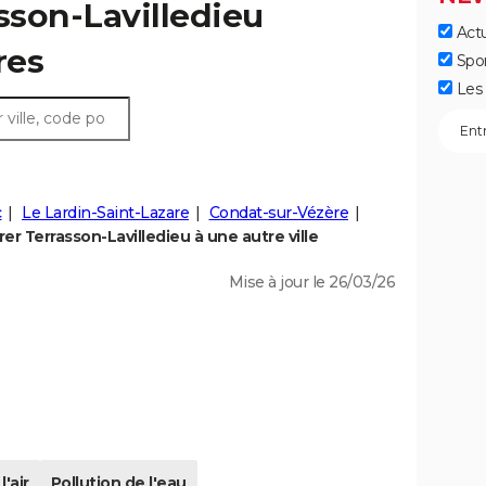
asson-Lavilledieu
Actu
res
Spo
Les 
c
Le Lardin-Saint-Lazare
Condat-sur-Vézère
r Terrasson-Lavilledieu à une autre ville
Mise à jour le 26/03/26
l'air
Pollution de l'eau