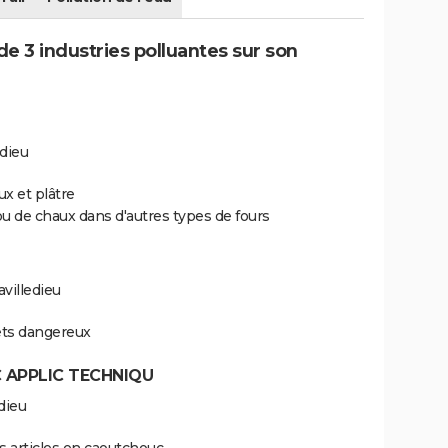
e 3 industries polluantes sur son
edieu
ux et plâtre
 ou de chaux dans d'autres types de fours
villedieu
hets dangereux
APPLIC TECHNIQU
dieu
es articles en caoutchouc