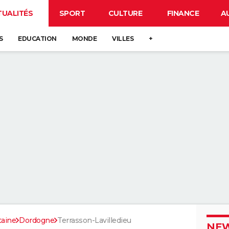
TUALITÉS
SPORT
CULTURE
FINANCE
A
S
EDUCATION
MONDE
VILLES
+
taine
Dordogne
Terrasson-Lavilledieu
NEW