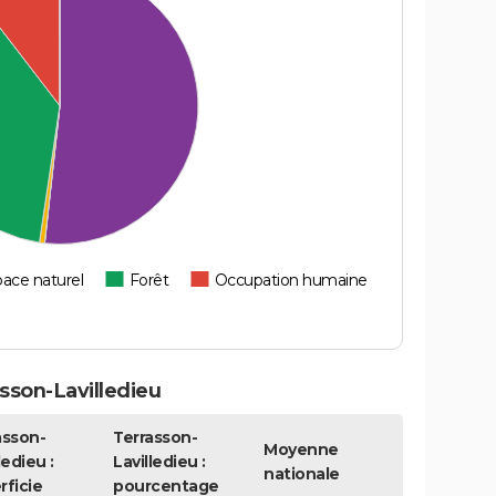
ace naturel
Forêt
Occupation humaine
sson-Lavilledieu
asson-
Terrasson-
Moyenne
ledieu :
Lavilledieu :
nationale
rficie
pourcentage