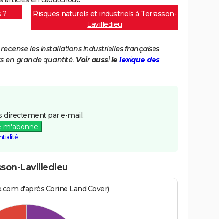
s ?
Risques naturels et industriels à Terrasson-
Lavilledieu
cense les installations industrielles françaises
ts en grande quantité.
Voir aussi le
lexique des
 directement par e-mail.
e m'abonne
tialité
sson-Lavilledieu
e.com d'après Corine Land Cover)