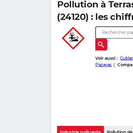
Pollution à Terr
(24120) : les chiff
Voir aussi :
Cubla
Pazayac
Compare
Industrie polluante
Pollution de 