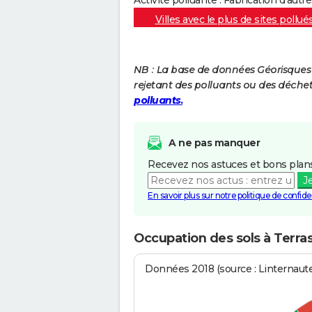
Villes avec le plus de sites pollué
NB : La base de données Géorisques re
rejetant des polluants ou des déche
polluants.
A ne pas manquer
Recevez nos astuces et bons plans
J
En savoir plus sur notre politique de confiden
Occupation des sols à Terra
Données 2018 (source : Linternaut