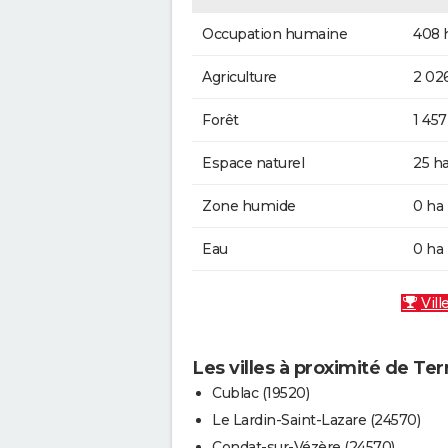
Occupation humaine
408 
Agriculture
2 02
Forêt
1 457
Espace naturel
25 h
Zone humide
0 ha
Eau
0 ha
Vill
Les villes à proximité de Ter
Cublac (19520)
Le Lardin-Saint-Lazare (24570)
Condat-sur-Vézère (24570)