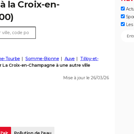
 à la Croix-en-
Actu
00)
Spo
Les 
e-Tourbe
Somme-Bionne
Auve
Tilloy-et-
 La Croix-en-Champagne à une autre ville
Mise à jour le 26/03/26
l'air
Pollution de l'eau