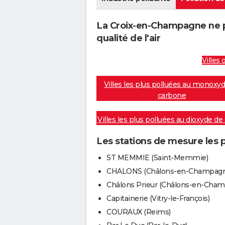
La Croix-en-Champagne ne p
qualité de l'air
Villes 
Villes les plus polluées au monoxy
carbone
Villes les plus polluées au dioxyde de
Les stations de mesure les 
ST MEMMIE (Saint-Memmie)
CHALONS (Châlons-en-Champagn
Châlons Prieur (Châlons-en-Cha
Capitainerie (Vitry-le-François)
COURAUX (Reims)