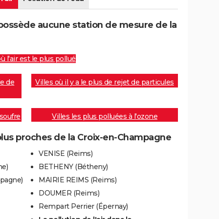
ossède aucune station de mesure de la
où l'air est le plus pollué
de de
Villes où il y a le plus de rejet de particules
 soufre
Villes les plus polluées à l'ozone
plus proches de la Croix-en-Champagne
VENISE (Reims)
e)
BETHENY (Bétheny)
mpagne)
MAIRIE REIMS (Reims)
DOUMER (Reims)
Rempart Perrier (Épernay)