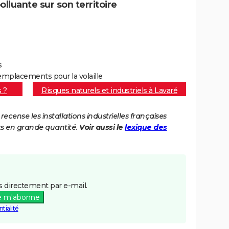
lluante sur son territoire
s
mplacements pour la volaille
s ?
Risques naturels et industriels à Lavaré
cense les installations industrielles françaises
ts en grande quantité.
Voir aussi le
lexique des
 directement par e-mail.
e m'abonne
tialité