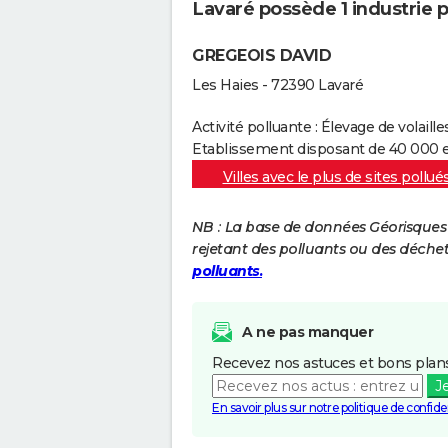
Lavaré possède 1 industrie po
GREGEOIS DAVID
Les Haies - 72390 Lavaré
Activité polluante : Élevage de volaille
Etablissement disposant de 40 000 e
Villes avec le plus de sites pollué
NB : La base de données Géorisques re
rejetant des polluants ou des déche
polluants.
A ne pas manquer
Recevez nos astuces et bons plans
J
En savoir plus sur notre politique de confiden