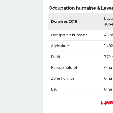
Occupation humaine à Lava
Lavar
Données 2018
supe
Occupation humaine
46 h
Agriculture
1 482
Forêt
779 
Espace naturel
0 ha
Zone humide
0 ha
Eau
0 ha
Vill