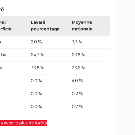
ré
é :
Lavaré :
Moyenne
rficie
pourcentage
nationale
a
2,0 %
7,7 %
 ha
64,3 %
63,8 %
ha
33,8 %
23,6 %
0,0 %
4,0 %
0,0 %
0,2 %
0,0 %
0,7 %
es avec le plus de forêts