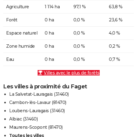
Agriculture
1 114 ha
97,1 %
63,8 %
Forêt
0 ha
0,0 %
23,6 %
Espace naturel
0 ha
0,0 %
4,0 %
Zone humide
0 ha
0,0 %
0,2 %
Eau
0 ha
0,0 %
0,7 %
Villes avec le plus de forêts
Les villes à proximité du Faget
La Salvetat-Lauragais (31460)
Cambon-lès-Lavaur (81470)
Loubens-Lauragais (31460)
Albiac (31460)
Maurens-Scopont (81470)
Toutes les villes