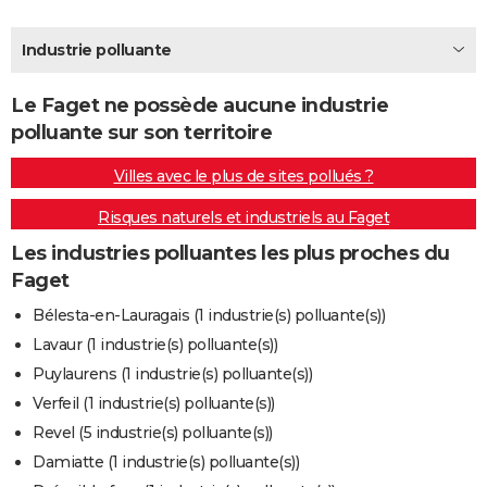
City break
Voyage de noces
Climat
Destinations
Voyage nature
Forum
+
PHOTO
Industrie polluante
GUIDES D'ACHAT
Le Faget ne possède aucune industrie
BONS PLANS
polluante sur son territoire
CARTE DE VOEUX
Villes avec le plus de sites pollués ?
Carte Bonne année
Carte Pâques
Carte de Noël
Carte Saint-Valentin
Carte d'anniversaire
DICTIONNAIRE
Risques naturels et industriels au Faget
Biographies
Expressions
Dictionnaire
Citations
Proverbes
PROGRAMME TV
Les industries polluantes les plus proches du
Faget
COPAINS D'AVANT
Bélesta-en-Lauragais (1 industrie(s) polluante(s))
Se connecter
Collèges
Universités
Service militaire
S'inscrire
Lycées
Primaires
Entreprises
Avis de recherche
AVIS DE DÉCÈS
Lavaur (1 industrie(s) polluante(s))
Puylaurens (1 industrie(s) polluante(s))
FORUM
Verfeil (1 industrie(s) polluante(s))
Lifestyle
Sport
Television
Cinema
Bricolage
Culture
Auto
Voyage
Revel (5 industrie(s) polluante(s))
Damiatte (1 industrie(s) polluante(s))