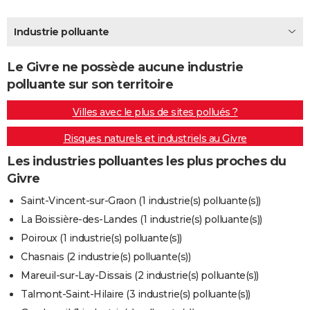
City break
Voyage de noces
Climat
Destinations
Voyage nature
Forum
+
PHOTO
Industrie polluante
GUIDES D'ACHAT
Le Givre ne possède aucune industrie
BONS PLANS
polluante sur son territoire
CARTE DE VOEUX
Villes avec le plus de sites pollués ?
Carte Bonne année
Carte Pâques
Carte de Noël
Carte Saint-Valentin
Carte d'anniversaire
DICTIONNAIRE
Risques naturels et industriels au Givre
Biographies
Expressions
Dictionnaire
Citations
Proverbes
PROGRAMME TV
Les industries polluantes les plus proches du
Givre
COPAINS D'AVANT
Saint-Vincent-sur-Graon (1 industrie(s) polluante(s))
Se connecter
Collèges
Universités
Service militaire
S'inscrire
Lycées
Primaires
Entreprises
Avis de recherche
AVIS DE DÉCÈS
La Boissière-des-Landes (1 industrie(s) polluante(s))
Poiroux (1 industrie(s) polluante(s))
FORUM
Chasnais (2 industrie(s) polluante(s))
Lifestyle
Sport
Television
Cinema
Bricolage
Culture
Auto
Voyage
Mareuil-sur-Lay-Dissais (2 industrie(s) polluante(s))
Talmont-Saint-Hilaire (3 industrie(s) polluante(s))