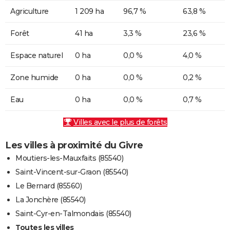
Agriculture
1 209 ha
96,7 %
63,8 %
Forêt
41 ha
3,3 %
23,6 %
Espace naturel
0 ha
0,0 %
4,0 %
Zone humide
0 ha
0,0 %
0,2 %
Eau
0 ha
0,0 %
0,7 %
Villes avec le plus de forêts
Les villes à proximité du Givre
Moutiers-les-Mauxfaits (85540)
Saint-Vincent-sur-Graon (85540)
Le Bernard (85560)
La Jonchère (85540)
Saint-Cyr-en-Talmondais (85540)
Toutes les villes