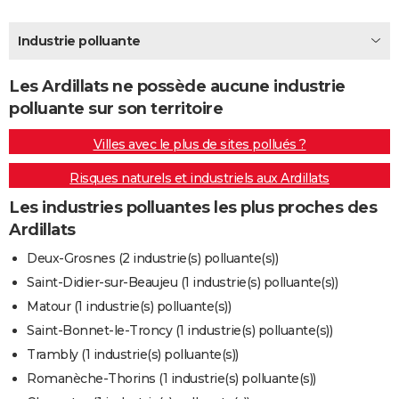
City break
Voyage de noces
Climat
Destinations
Voyage nature
Forum
+
PHOTO
Industrie polluante
GUIDES D'ACHAT
Les Ardillats ne possède aucune industrie
BONS PLANS
polluante sur son territoire
CARTE DE VOEUX
Villes avec le plus de sites pollués ?
Carte Bonne année
Carte Pâques
Carte de Noël
Carte Saint-Valentin
Carte d'anniversaire
DICTIONNAIRE
Risques naturels et industriels aux Ardillats
Biographies
Expressions
Dictionnaire
Citations
Proverbes
PROGRAMME TV
Les industries polluantes les plus proches des
Ardillats
COPAINS D'AVANT
Deux-Grosnes (2 industrie(s) polluante(s))
Se connecter
Collèges
Universités
Service militaire
S'inscrire
Lycées
Primaires
Entreprises
Avis de recherche
AVIS DE DÉCÈS
Saint-Didier-sur-Beaujeu (1 industrie(s) polluante(s))
Matour (1 industrie(s) polluante(s))
FORUM
Saint-Bonnet-le-Troncy (1 industrie(s) polluante(s))
Lifestyle
Sport
Television
Cinema
Bricolage
Culture
Auto
Voyage
Trambly (1 industrie(s) polluante(s))
Romanèche-Thorins (1 industrie(s) polluante(s))