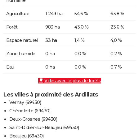
humaine
Agriculture
1 249 ha
54,6 %
63,8 %
Forêt
983 ha
43,0 %
23,6 %
Espace naturel
33 ha
1,4 %
4,0 %
Zone humide
0 ha
0,0 %
0,2 %
Eau
0 ha
0,0 %
0,7 %
Villes avec le plus de forêts
Les villes à proximité des Ardillats
Vernay (69430)
Chénelette (69430)
Deux-Grosnes (69430)
Saint-Didier-sur-Beaujeu (69430)
Beaujeu (69430)