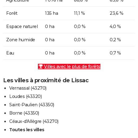
Forêt
135 ha
11,1 %
23,6 %
Espace naturel
0 ha
0,0 %
4,0 %
Zone humide
0 ha
0,0 %
0,2 %
Eau
0 ha
0,0 %
0,7 %
Villes avec le plus de forêts
Les villes à proximité de Lissac
Vernassal (43270)
Loudes (43320)
Saint-Paulien (43350)
Borne (43350)
Céaux-d'Allègre (43270)
Toutes les villes