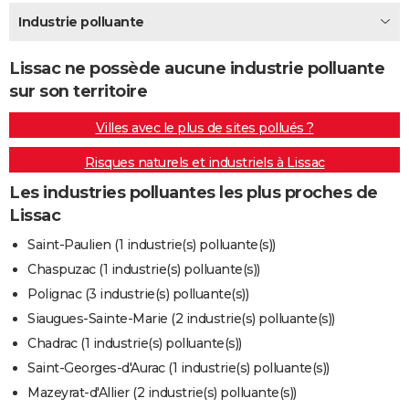
City break
Voyage de noces
Climat
Destinations
Voyage nature
Forum
+
Industrie polluante
PHOTO
GUIDES D'ACHAT
Lissac ne possède aucune industrie polluante
sur son territoire
BONS PLANS
Villes avec le plus de sites pollués ?
CARTE DE VOEUX
Risques naturels et industriels à Lissac
Carte Bonne année
Carte Pâques
Carte de Noël
Carte Saint-Valentin
Carte d'anniversaire
DICTIONNAIRE
Les industries polluantes les plus proches de
Biographies
Expressions
Dictionnaire
Citations
Proverbes
PROGRAMME TV
Lissac
COPAINS D'AVANT
Saint-Paulien (1 industrie(s) polluante(s))
Chaspuzac (1 industrie(s) polluante(s))
Se connecter
Collèges
Universités
Service militaire
S'inscrire
Lycées
Primaires
Entreprises
Avis de recherche
AVIS DE DÉCÈS
Polignac (3 industrie(s) polluante(s))
FORUM
Siaugues-Sainte-Marie (2 industrie(s) polluante(s))
Chadrac (1 industrie(s) polluante(s))
Lifestyle
Sport
Television
Cinema
Bricolage
Culture
Auto
Voyage
Saint-Georges-d'Aurac (1 industrie(s) polluante(s))
Mazeyrat-d'Allier (2 industrie(s) polluante(s))