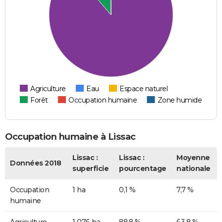
Agriculture
Eau
Espace naturel
Forêt
Occupation humaine
Zone humide
Occupation humaine à Lissac
Lissac :
Lissac :
Moyenne
Données 2018
superficie
pourcentage
nationale
Occupation
1 ha
0,1 %
7,7 %
humaine
Agriculture
1 076 ha
88,8 %
63,8 %