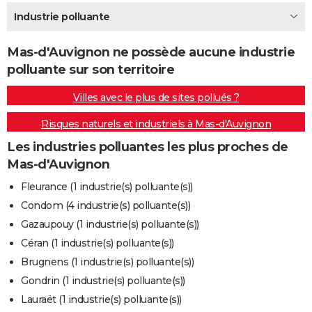
City break
Voyage de noces
Climat
Destinations
Voyage nature
Forum
+
Industrie polluante
PHOTO
GUIDES D'ACHAT
Mas-d'Auvignon ne possède aucune industrie
polluante sur son territoire
BONS PLANS
Villes avec le plus de sites pollués ?
CARTE DE VOEUX
Risques naturels et industriels à Mas-d'Auvignon
Carte Bonne année
Carte Pâques
Carte de Noël
Carte Saint-Valentin
Carte d'anniversaire
DICTIONNAIRE
Les industries polluantes les plus proches de
Biographies
Expressions
Dictionnaire
Citations
Proverbes
PROGRAMME TV
Mas-d'Auvignon
COPAINS D'AVANT
Fleurance (1 industrie(s) polluante(s))
Condom (4 industrie(s) polluante(s))
Se connecter
Collèges
Universités
Service militaire
S'inscrire
Lycées
Primaires
Entreprises
Avis de recherche
AVIS DE DÉCÈS
Gazaupouy (1 industrie(s) polluante(s))
FORUM
Céran (1 industrie(s) polluante(s))
Brugnens (1 industrie(s) polluante(s))
Lifestyle
Sport
Television
Cinema
Bricolage
Culture
Auto
Voyage
Gondrin (1 industrie(s) polluante(s))
Lauraët (1 industrie(s) polluante(s))