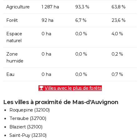
Agriculture
1 287 ha
93,3 %
63,8 %
Forêt
92 ha
6,7 %
23,6 %
Espace
0 ha
0,0 %
4,0 %
naturel
Zone
0 ha
0,0 %
0,2 %
humide
Eau
0 ha
0,0 %
0,7 %
Villes avec le plus de forêts
Les villes à proximité de Mas-d'Auvignon
Roquepine (32100)
Terraube (32700)
Blaziert (32100)
Saint-Puy (32310)