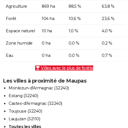
Agriculture
869 ha
88,5 %
63,8 %
Forêt
104 ha
10,6 %
23,6 %
Espace naturel
10 ha
1,0 %
4,0 %
Zone humide
0 ha
0,0 %
0,2 %
Eau
0 ha
0,0 %
0,7 %
Villes avec le plus de forêts
Les villes à proximité de Maupas
Monlezun-d'Armagnac (32240)
Estang (32240)
Castex-d'Armagnac (32240)
Toujouse (32240)
Laujuzan (32110)
Toutes les villes