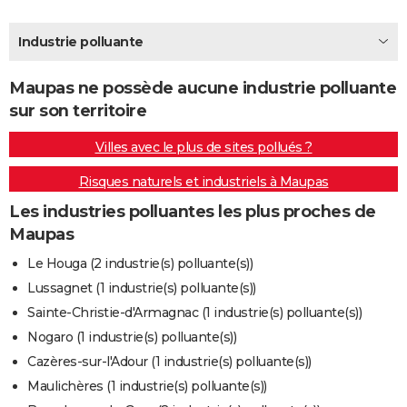
City break
Voyage de noces
Climat
Destinations
Voyage nature
Forum
+
PHOTO
Industrie polluante
GUIDES D'ACHAT
Maupas ne possède aucune industrie polluante
BONS PLANS
sur son territoire
CARTE DE VOEUX
Villes avec le plus de sites pollués ?
Carte Bonne année
Carte Pâques
Carte de Noël
Carte Saint-Valentin
Carte d'anniversaire
DICTIONNAIRE
Risques naturels et industriels à Maupas
Biographies
Expressions
Dictionnaire
Citations
Proverbes
PROGRAMME TV
Les industries polluantes les plus proches de
Maupas
COPAINS D'AVANT
Le Houga (2 industrie(s) polluante(s))
Se connecter
Collèges
Universités
Service militaire
S'inscrire
Lycées
Primaires
Entreprises
Avis de recherche
AVIS DE DÉCÈS
Lussagnet (1 industrie(s) polluante(s))
Sainte-Christie-d'Armagnac (1 industrie(s) polluante(s))
FORUM
Nogaro (1 industrie(s) polluante(s))
Lifestyle
Sport
Television
Cinema
Bricolage
Culture
Auto
Voyage
Cazères-sur-l'Adour (1 industrie(s) polluante(s))
Maulichères (1 industrie(s) polluante(s))