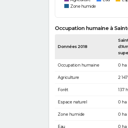
Zone humide
Occupation humaine à Saint
Sain
Données 2018
d'Ar
supe
Occupation humaine
0 ha
Agriculture
2 147
Forêt
137 
Espace naturel
0 ha
Zone humide
0 ha
Eau
0 ha