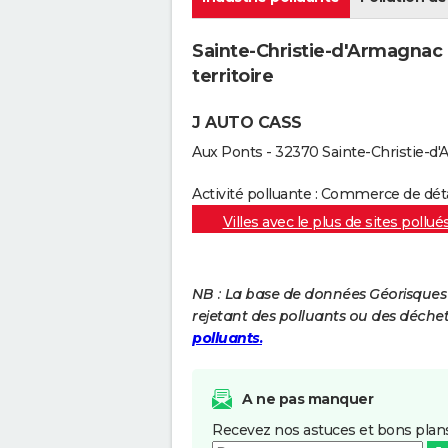
Sainte-Christie-d'Armagnac 
territoire
J AUTO CASS
Aux Ponts - 32370 Sainte-Christie-d
Activité polluante : Commerce de dé
Villes avec le plus de sites pollué
NB : La base de données Géorisques re
rejetant des polluants ou des déche
polluants.
A ne pas manquer
Recevez nos astuces et bons plans