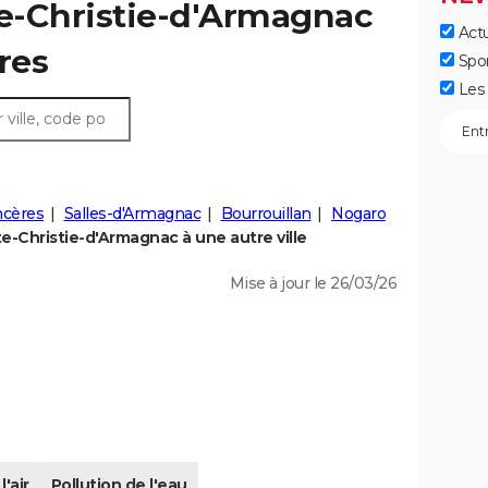
te-Christie-d'Armagnac
Actu
fres
Spo
Les 
ncères
Salles-d'Armagnac
Bourrouillan
Nogaro
-Christie-d'Armagnac à une autre ville
Mise à jour le 26/03/26
l'air
Pollution de l'eau