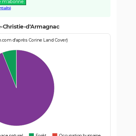
e m'abonne
tialité
e-Christie-d'Armagnac
e.com d'après Corine Land Cover)
ace naturel
Forêt
Occupation humaine