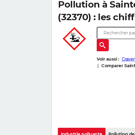
Pollution à Sain
(32370) : les chif
Voir aussi :
Crave
Comparer Sainte
Industrie polluante
Pollution de 