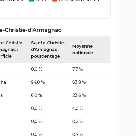
e-Christie-d'Armagnac
te-Christie-
Sainte-Christie-
Moyenne
magnac :
d'Armagnac :
nationale
rficie
pourcentage
0,0 %
7,7 %
 ha
94,0 %
63,8 %
ha
6,0 %
23,6 %
0,0 %
4,0 %
0,0 %
0,2 %
0,0 %
0,7 %