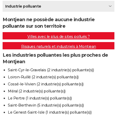
City break
Voyage de noces
Climat
Destinations
Voyage nature
Forum
+
Industrie polluante
PHOTO
GUIDES D'ACHAT
Montjean ne possède aucune industrie
polluante sur son territoire
BONS PLANS
Villes avec le plus de sites pollués ?
CARTE DE VOEUX
Risques naturels et industriels à Montjean
Carte Bonne année
Carte Pâques
Carte de Noël
Carte Saint-Valentin
Carte d'anniversaire
DICTIONNAIRE
Les industries polluantes les plus proches de
Biographies
Expressions
Dictionnaire
Citations
Proverbes
PROGRAMME TV
Montjean
COPAINS D'AVANT
Saint-Cyr-le-Gravelais (2 industrie(s) polluante(s))
Loiron-Ruillé (2 industrie(s) polluante(s))
Se connecter
Collèges
Universités
Service militaire
S'inscrire
Lycées
Primaires
Entreprises
Avis de recherche
AVIS DE DÉCÈS
Cossé-le-Vivien (2 industrie(s) polluante(s))
FORUM
Méral (2 industrie(s) polluante(s))
Le Pertre (1 industrie(s) polluante(s))
Lifestyle
Sport
Television
Cinema
Bricolage
Culture
Auto
Voyage
Saint-Berthevin (5 industrie(s) polluante(s))
Le Genest-Saint-Isle (1 industrie(s) polluante(s))