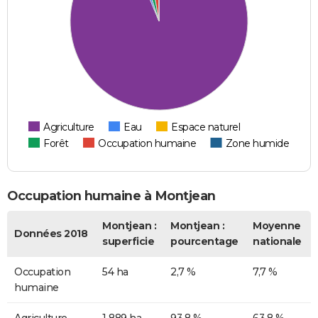
Agriculture
Eau
Espace naturel
Forêt
Occupation humaine
Zone humide
Occupation humaine à Montjean
Montjean :
Montjean :
Moyenne
Données 2018
superficie
pourcentage
nationale
Occupation
54 ha
2,7 %
7,7 %
humaine
Agriculture
1 889 ha
93,8 %
63,8 %