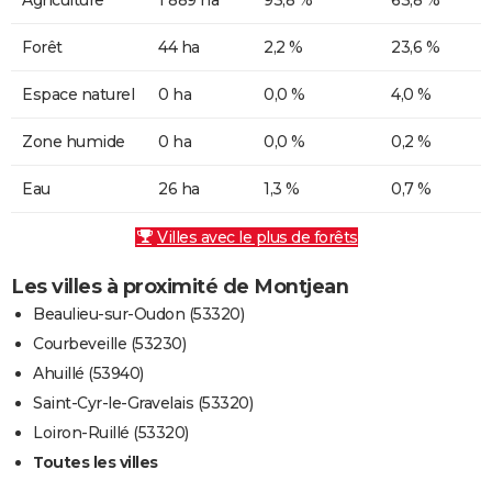
Forêt
44 ha
2,2 %
23,6 %
Espace naturel
0 ha
0,0 %
4,0 %
Zone humide
0 ha
0,0 %
0,2 %
Eau
26 ha
1,3 %
0,7 %
Villes avec le plus de forêts
Les villes à proximité de Montjean
Beaulieu-sur-Oudon (53320)
Courbeveille (53230)
Ahuillé (53940)
Saint-Cyr-le-Gravelais (53320)
Loiron-Ruillé (53320)
Toutes les villes