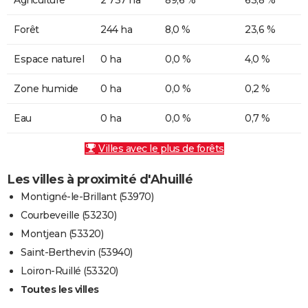
Forêt
244 ha
8,0 %
23,6 %
Espace naturel
0 ha
0,0 %
4,0 %
Zone humide
0 ha
0,0 %
0,2 %
Eau
0 ha
0,0 %
0,7 %
Villes avec le plus de forêts
Les villes à proximité d'Ahuillé
Montigné-le-Brillant (53970)
Courbeveille (53230)
Montjean (53320)
Saint-Berthevin (53940)
Loiron-Ruillé (53320)
Toutes les villes