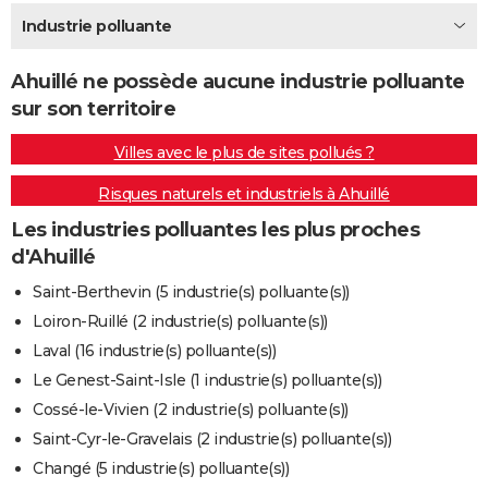
City break
Voyage de noces
Climat
Destinations
Voyage nature
Forum
+
Industrie polluante
PHOTO
GUIDES D'ACHAT
Ahuillé ne possède aucune industrie polluante
sur son territoire
BONS PLANS
Villes avec le plus de sites pollués ?
CARTE DE VOEUX
Risques naturels et industriels à Ahuillé
Carte Bonne année
Carte Pâques
Carte de Noël
Carte Saint-Valentin
Carte d'anniversaire
DICTIONNAIRE
Les industries polluantes les plus proches
Biographies
Expressions
Dictionnaire
Citations
Proverbes
PROGRAMME TV
d'Ahuillé
COPAINS D'AVANT
Saint-Berthevin (5 industrie(s) polluante(s))
Loiron-Ruillé (2 industrie(s) polluante(s))
Se connecter
Collèges
Universités
Service militaire
S'inscrire
Lycées
Primaires
Entreprises
Avis de recherche
AVIS DE DÉCÈS
Laval (16 industrie(s) polluante(s))
FORUM
Le Genest-Saint-Isle (1 industrie(s) polluante(s))
Cossé-le-Vivien (2 industrie(s) polluante(s))
Lifestyle
Sport
Television
Cinema
Bricolage
Culture
Auto
Voyage
Saint-Cyr-le-Gravelais (2 industrie(s) polluante(s))
Changé (5 industrie(s) polluante(s))