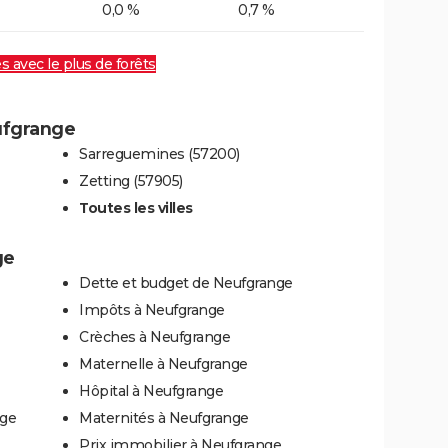
0,0 %
0,7 %
es avec le plus de forêts
eufgrange
Sarreguemines (57200)
Zetting (57905)
Toutes les villes
ge
Dette et budget de Neufgrange
Impôts à Neufgrange
Crèches à Neufgrange
Maternelle à Neufgrange
Hôpital à Neufgrange
nge
Maternités à Neufgrange
Prix immobilier à Neufgrange