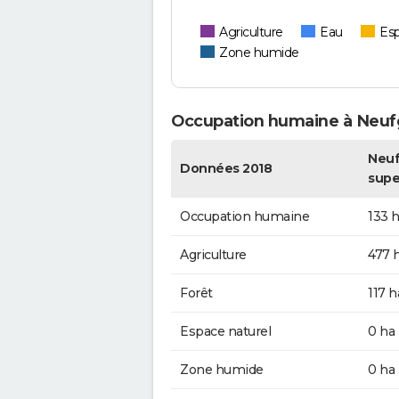
Agriculture
Eau
Esp
Zone humide
Occupation humaine à Neu
Neuf
Données 2018
supe
Occupation humaine
133 
Agriculture
477 
Forêt
117 h
Espace naturel
0 ha
Zone humide
0 ha