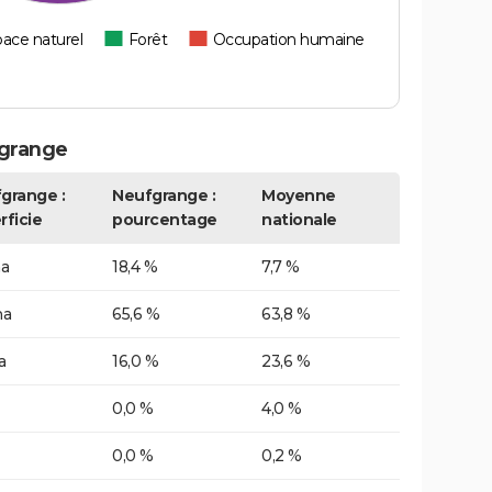
ace naturel
Forêt
Occupation humaine
fgrange
grange :
Neufgrange :
Moyenne
rficie
pourcentage
nationale
ha
18,4 %
7,7 %
ha
65,6 %
63,8 %
a
16,0 %
23,6 %
0,0 %
4,0 %
0,0 %
0,2 %