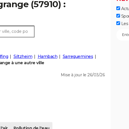
grange (57910) :
Actu
Spo
Les 
fing
Siltzheim
Hambach
Sarreguemines
nge à une autre ville
Mise à jour le 26/03/26
l'air
Pollution de l'eau