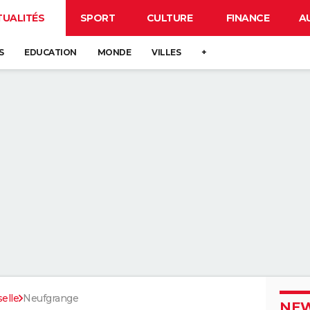
TUALITÉS
SPORT
CULTURE
FINANCE
A
S
EDUCATION
MONDE
VILLES
+
elle
Neufgrange
NEW