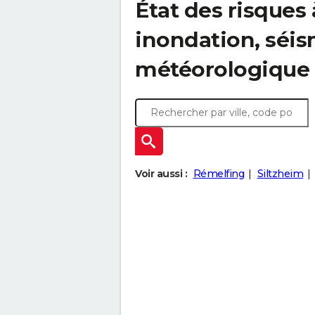
État des risques 
inondation, sé
météorologique
Voir aussi :
Rémelfing
Siltzheim