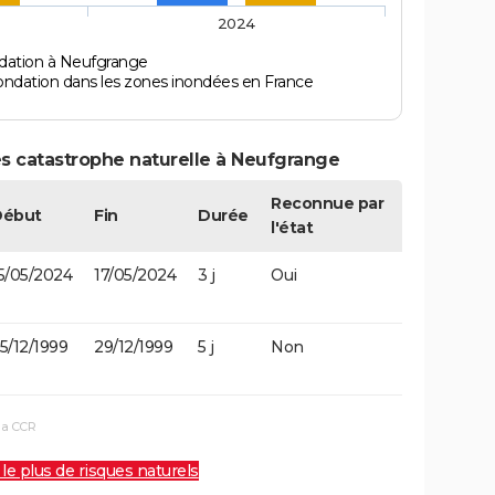
2024
ndation à Neufgrange
ondation dans les zones inondées en France
s catastrophe naturelle à Neufgrange
Reconnue par
Début
Fin
Durée
l'état
5/05/2024
17/05/2024
3 j
Oui
5/12/1999
29/12/1999
5 j
Non
la CCR
 le plus de risques naturels