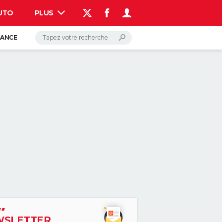
UTO
PLUS
AUTO
HIGH-TECH
BRICOLAGE
WEEK-END
LIFESTYLE
SANTE
VOYAGE
PHOTO
GUIDES D'ACHAT
BONS PLANS
CARTE DE VOEUX
DICTIONNAIRE
PROGRAMME TV
COPAINS D'AVANT
AVIS DE DÉCÈS
FORUM
Connexion
S'inscrire
RANCE
Rechercher
SLETTER