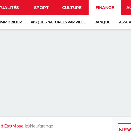
TUALITÉS
SPORT
CULTURE
FINANCE
A
IMMOBILIER
RISQUES NATURELS PAR VILLE
BANQUE
ASSU
d Est
Moselle
Neufgrange
NEW