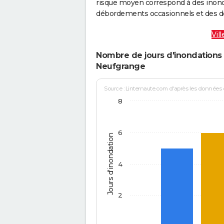
risque moyen correspond à des inond
débordements occasionnels et des d
Vil
Nombre de jours d'inondations 
Neufgrange
Source : Linternaute.com d'après les données
8
6
Jours d'inondation
4
2