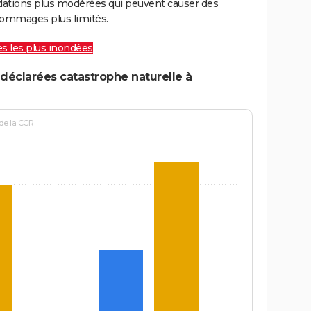
ations plus modérées qui peuvent causer des
ommages plus limités.
les les plus inondées
déclarées catastrophe naturelle à
 de la CCR