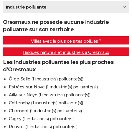
City break
Voyage de noces
Climat
Destinations
Voyage nature
Forum
+
Industrie polluante
PHOTO
GUIDES D'ACHAT
Oresmaux ne possède aucune industrie
polluante sur son territoire
BONS PLANS
Villes avec le plus de sites pollués ?
CARTE DE VOEUX
Risques naturels et industriels à Oresmaux
Carte Bonne année
Carte Pâques
Carte de Noël
Carte Saint-Valentin
Carte d'anniversaire
DICTIONNAIRE
Les industries polluantes les plus proches
Biographies
Expressions
Dictionnaire
Citations
Proverbes
PROGRAMME TV
d'Oresmaux
COPAINS D'AVANT
Ô-de-Selle (1 industrie(s) polluante(s))
Estrées-sur-Noye (1 industrie(s) polluante(s))
Se connecter
Collèges
Universités
Service militaire
S'inscrire
Lycées
Primaires
Entreprises
Avis de recherche
AVIS DE DÉCÈS
Ailly-sur-Noye (1 industrie(s) polluante(s))
FORUM
Cottenchy (1 industrie(s) polluante(s))
Chirmont (1 industrie(s) polluante(s))
Lifestyle
Sport
Television
Cinema
Bricolage
Culture
Auto
Voyage
Cagny (1 industrie(s) polluante(s))
Rouvrel (1 industrie(s) polluante(s))