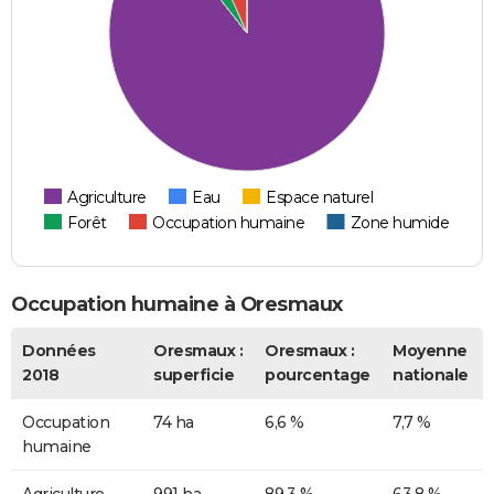
Agriculture
Eau
Espace naturel
Forêt
Occupation humaine
Zone humide
Occupation humaine à Oresmaux
Données
Oresmaux :
Oresmaux :
Moyenne
2018
superficie
pourcentage
nationale
Occupation
74 ha
6,6 %
7,7 %
humaine
Agriculture
991 ha
89,3 %
63,8 %