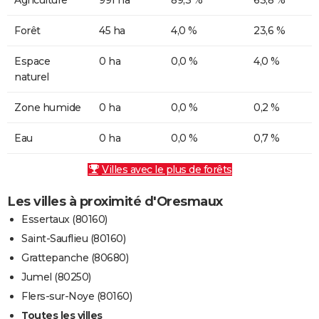
Forêt
45 ha
4,0 %
23,6 %
Espace
0 ha
0,0 %
4,0 %
naturel
Zone humide
0 ha
0,0 %
0,2 %
Eau
0 ha
0,0 %
0,7 %
Villes avec le plus de forêts
Les villes à proximité d'Oresmaux
Essertaux (80160)
Saint-Sauflieu (80160)
Grattepanche (80680)
Jumel (80250)
Flers-sur-Noye (80160)
Toutes les villes