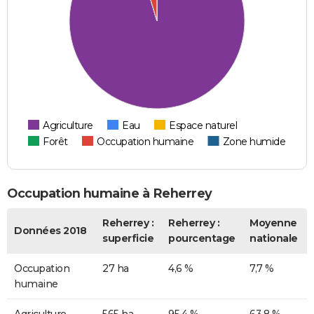
Agriculture
Eau
Espace naturel
Forêt
Occupation humaine
Zone humide
Occupation humaine à Reherrey
Reherrey :
Reherrey :
Moyenne
Données 2018
superficie
pourcentage
nationale
Occupation
27 ha
4,6 %
7,7 %
humaine
Agriculture
565 ha
95,4 %
63,8 %