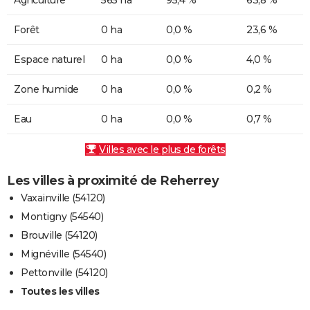
Forêt
0 ha
0,0 %
23,6 %
Espace naturel
0 ha
0,0 %
4,0 %
Zone humide
0 ha
0,0 %
0,2 %
Eau
0 ha
0,0 %
0,7 %
Villes avec le plus de forêts
Les villes à proximité de Reherrey
Vaxainville (54120)
Montigny (54540)
Brouville (54120)
Mignéville (54540)
Pettonville (54120)
Toutes les villes