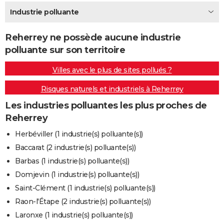
City break
Voyage de noces
Climat
Destinations
Voyage nature
Forum
+
Industrie polluante
PHOTO
GUIDES D'ACHAT
Reherrey ne possède aucune industrie
polluante sur son territoire
BONS PLANS
Villes avec le plus de sites pollués ?
CARTE DE VOEUX
Risques naturels et industriels à Reherrey
Carte Bonne année
Carte Pâques
Carte de Noël
Carte Saint-Valentin
Carte d'anniversaire
DICTIONNAIRE
Les industries polluantes les plus proches de
Biographies
Expressions
Dictionnaire
Citations
Proverbes
PROGRAMME TV
Reherrey
COPAINS D'AVANT
Herbéviller (1 industrie(s) polluante(s))
Baccarat (2 industrie(s) polluante(s))
Se connecter
Collèges
Universités
Service militaire
S'inscrire
Lycées
Primaires
Entreprises
Avis de recherche
AVIS DE DÉCÈS
Barbas (1 industrie(s) polluante(s))
FORUM
Domjevin (1 industrie(s) polluante(s))
Saint-Clément (1 industrie(s) polluante(s))
Lifestyle
Sport
Television
Cinema
Bricolage
Culture
Auto
Voyage
Raon-l'Étape (2 industrie(s) polluante(s))
Laronxe (1 industrie(s) polluante(s))