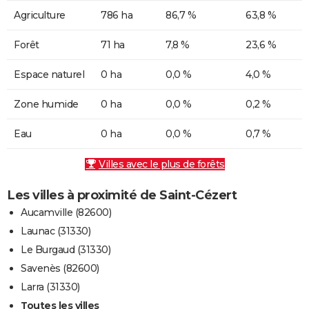
Agriculture
786 ha
86,7 %
63,8 %
Forêt
71 ha
7,8 %
23,6 %
Espace naturel
0 ha
0,0 %
4,0 %
Zone humide
0 ha
0,0 %
0,2 %
Eau
0 ha
0,0 %
0,7 %
Villes avec le plus de forêts
Les villes à proximité de Saint-Cézert
Aucamville (82600)
Launac (31330)
Le Burgaud (31330)
Savenès (82600)
Larra (31330)
Toutes les villes