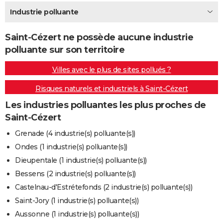
City break
Voyage de noces
Climat
Destinations
Voyage nature
Forum
+
Industrie polluante
PHOTO
GUIDES D'ACHAT
Saint-Cézert ne possède aucune industrie
polluante sur son territoire
BONS PLANS
Villes avec le plus de sites pollués ?
CARTE DE VOEUX
Risques naturels et industriels à Saint-Cézert
Carte Bonne année
Carte Pâques
Carte de Noël
Carte Saint-Valentin
Carte d'anniversaire
DICTIONNAIRE
Les industries polluantes les plus proches de
Biographies
Expressions
Dictionnaire
Citations
Proverbes
PROGRAMME TV
Saint-Cézert
COPAINS D'AVANT
Grenade (4 industrie(s) polluante(s))
Ondes (1 industrie(s) polluante(s))
Se connecter
Collèges
Universités
Service militaire
S'inscrire
Lycées
Primaires
Entreprises
Avis de recherche
AVIS DE DÉCÈS
Dieupentale (1 industrie(s) polluante(s))
FORUM
Bessens (2 industrie(s) polluante(s))
Castelnau-d'Estrétefonds (2 industrie(s) polluante(s))
Lifestyle
Sport
Television
Cinema
Bricolage
Culture
Auto
Voyage
Saint-Jory (1 industrie(s) polluante(s))
Aussonne (1 industrie(s) polluante(s))