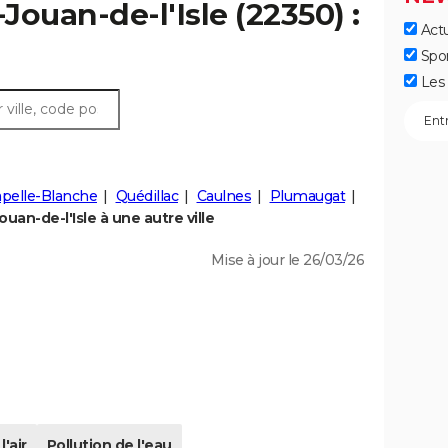
-Jouan-de-l'Isle (22350) :
Actu
Spo
Les 
apelle-Blanche
Quédillac
Caulnes
Plumaugat
uan-de-l'Isle à une autre ville
Mise à jour le 26/03/26
l'air
Pollution de l'eau