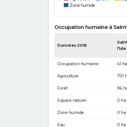
Zone humide
Occupation humaine à Saint-
Sain
Données 2018
l'Isl
Occupation humaine
41 ha
Agriculture
701 
Forêt
96 h
Espace naturel
0 ha
Zone humide
0 ha
Eau
0 ha