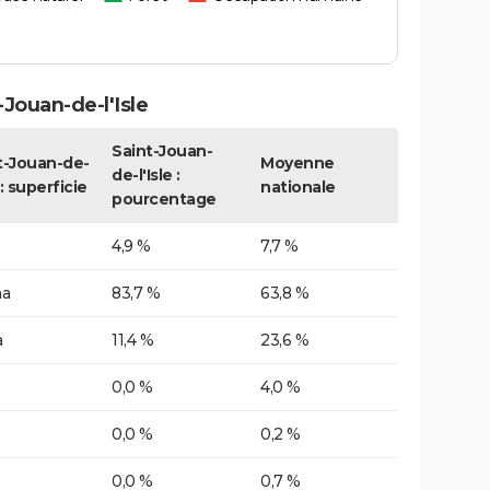
Jouan-de-l'Isle
Saint-Jouan-
t-Jouan-de-
Moyenne
de-l'Isle :
e : superficie
nationale
pourcentage
4,9 %
7,7 %
ha
83,7 %
63,8 %
a
11,4 %
23,6 %
0,0 %
4,0 %
0,0 %
0,2 %
0,0 %
0,7 %