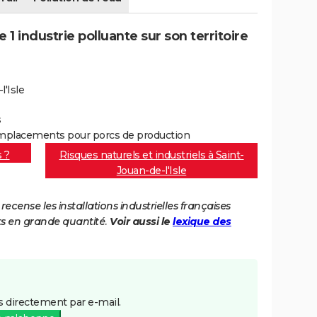
 1 industrie polluante sur son territoire
l'Isle
s
mplacements pour porcs de production
s ?
Risques naturels et industriels à Saint-
Jouan-de-l'Isle
cense les installations industrielles françaises
ts en grande quantité.
Voir aussi le
lexique des
 directement par e-mail.