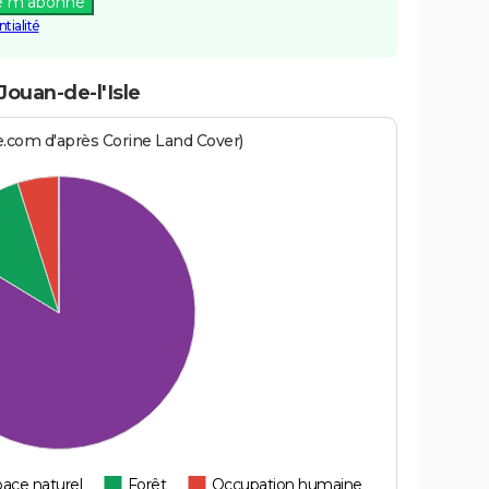
e m'abonne
tialité
Jouan-de-l'Isle
e.com d'après Corine Land Cover)
ace naturel
Forêt
Occupation humaine