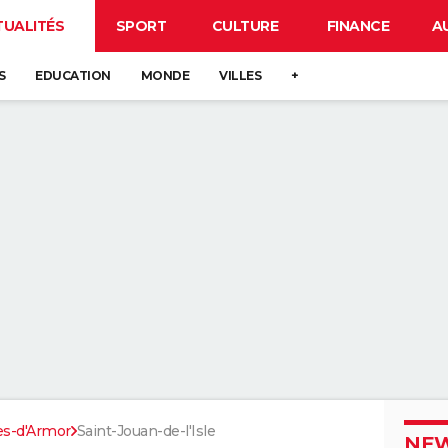
TUALITÉS
SPORT
CULTURE
FINANCE
A
S
EDUCATION
MONDE
VILLES
+
es-d'Armor
Saint-Jouan-de-l'Isle
NEW