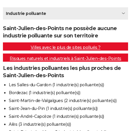
City break
Voyage de noces
Climat
Destinations
Voyage nature
Forum
+
PHOTO
Industrie polluante
GUIDES D'ACHAT
Saint-Julien-des-Points ne possède aucune
BONS PLANS
industrie polluante sur son territoire
CARTE DE VOEUX
Villes avec le plus de sites pollués ?
Carte Bonne année
Carte Pâques
Carte de Noël
Carte Saint-Valentin
Carte d'anniversaire
DICTIONNAIRE
Risques naturels et industriels à Saint-Julien-des-Points
Biographies
Expressions
Dictionnaire
Citations
Proverbes
PROGRAMME TV
Les industries polluantes les plus proches de
Saint-Julien-des-Points
COPAINS D'AVANT
Les Salles-du-Gardon (1 industrie(s) polluante(s))
Se connecter
Collèges
Universités
Service militaire
S'inscrire
Lycées
Primaires
Entreprises
Avis de recherche
AVIS DE DÉCÈS
Bordezac (1 industrie(s) polluante(s))
Saint-Martin-de-Valgalgues (2 industrie(s) polluante(s))
FORUM
Saint-Jean-du-Pin (1 industrie(s) polluante(s))
Lifestyle
Sport
Television
Cinema
Bricolage
Culture
Auto
Voyage
Saint-André-Capcèze (1 industrie(s) polluante(s))
Alès (3 industrie(s) polluante(s))