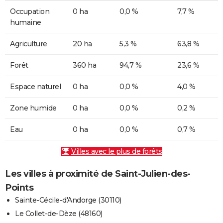
Occupation
0 ha
0,0 %
7,7 %
humaine
Agriculture
20 ha
5,3 %
63,8 %
Forêt
360 ha
94,7 %
23,6 %
Espace naturel
0 ha
0,0 %
4,0 %
Zone humide
0 ha
0,0 %
0,2 %
Eau
0 ha
0,0 %
0,7 %
Villes avec le plus de forêts
Les villes à proximité de Saint-Julien-des-
Points
Sainte-Cécile-d'Andorge (30110)
Le Collet-de-Dèze (48160)