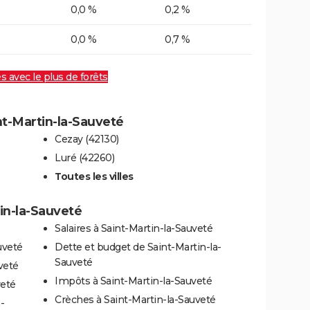
0,0 %
0,2 %
0,0 %
0,7 %
es avec le plus de forêts
int-Martin-la-Sauveté
Cezay (42130)
Luré (42260)
Toutes les villes
tin-la-Sauveté
Salaires à Saint-Martin-la-Sauveté
uveté
Dette et budget de Saint-Martin-la-
Sauveté
veté
Impôts à Saint-Martin-la-Sauveté
veté
Crèches à Saint-Martin-la-Sauveté
-