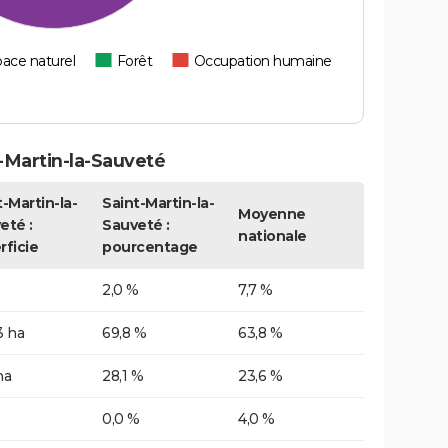
ace naturel
Forêt
Occupation humaine
-Martin-la-Sauveté
-Martin-la-
Saint-Martin-la-
Moyenne
eté :
Sauveté :
nationale
rficie
pourcentage
2,0 %
7,7 %
3 ha
69,8 %
63,8 %
ha
28,1 %
23,6 %
0,0 %
4,0 %