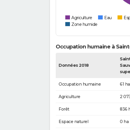
Agriculture
Eau
Esp
Zone humide
Occupation humaine à Saint
Saint
Données 2018
Sauv
supe
Occupation humaine
61 ha
Agriculture
2 07
Forêt
836 
Espace naturel
0 ha