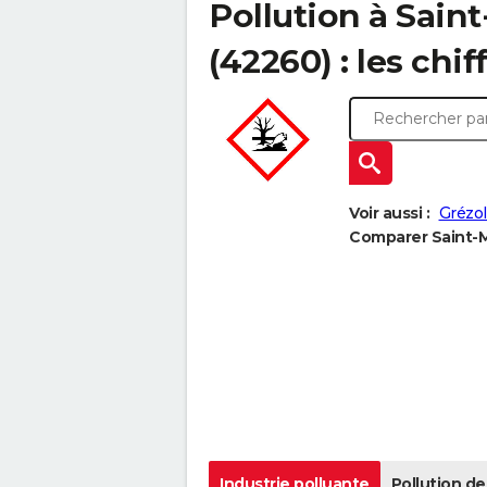
Pollution à Sain
(42260) : les chif
Voir aussi :
Grézol
Comparer Saint-Ma
Industrie polluante
Pollution de 