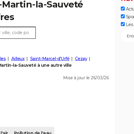
t-Martin-la-Sauveté
Actu
fres
Spo
Les 
les
Ailleux
Saint-Marcel-d'Urfé
Cezay
rtin-la-Sauveté à une autre ville
Mise à jour le 26/03/26
l'air
Pollution de l'eau