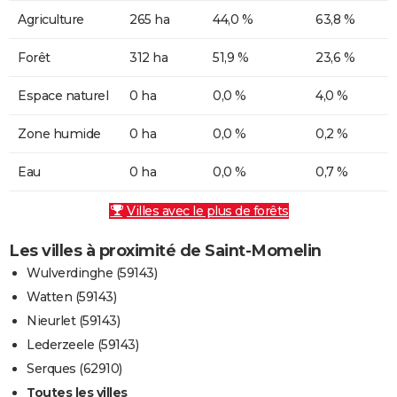
Agriculture
265 ha
44,0 %
63,8 %
Forêt
312 ha
51,9 %
23,6 %
Espace naturel
0 ha
0,0 %
4,0 %
Zone humide
0 ha
0,0 %
0,2 %
Eau
0 ha
0,0 %
0,7 %
Villes avec le plus de forêts
Les villes à proximité de Saint-Momelin
Wulverdinghe (59143)
Watten (59143)
Nieurlet (59143)
Lederzeele (59143)
Serques (62910)
Toutes les villes