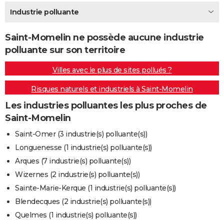
City break
Voyage de noces
Climat
Destinations
Voyage nature
Forum
+
Industrie polluante
PHOTO
GUIDES D'ACHAT
Saint-Momelin ne possède aucune industrie
polluante sur son territoire
BONS PLANS
Villes avec le plus de sites pollués ?
CARTE DE VOEUX
Risques naturels et industriels à Saint-Momelin
Carte Bonne année
Carte Pâques
Carte de Noël
Carte Saint-Valentin
Carte d'anniversaire
DICTIONNAIRE
Les industries polluantes les plus proches de
Biographies
Expressions
Dictionnaire
Citations
Proverbes
PROGRAMME TV
Saint-Momelin
COPAINS D'AVANT
Saint-Omer (3 industrie(s) polluante(s))
Longuenesse (1 industrie(s) polluante(s))
Se connecter
Collèges
Universités
Service militaire
S'inscrire
Lycées
Primaires
Entreprises
Avis de recherche
AVIS DE DÉCÈS
Arques (7 industrie(s) polluante(s))
FORUM
Wizernes (2 industrie(s) polluante(s))
Sainte-Marie-Kerque (1 industrie(s) polluante(s))
Lifestyle
Sport
Television
Cinema
Bricolage
Culture
Auto
Voyage
Blendecques (2 industrie(s) polluante(s))
Quelmes (1 industrie(s) polluante(s))