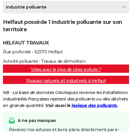
City break
Voyage de noces
Climat
Destinations
Voyage nature
Forum
+
Industrie polluante
PHOTO
GUIDES D'ACHAT
Helfaut possède 1 industrie polluante sur son
territoire
BONS PLANS
HELFAUT TRAVAUX
CARTE DE VOEUX
Rue profonde - 62570 Helfaut
Carte Bonne année
Carte Pâques
Carte de Noël
Carte Saint-Valentin
Carte d'anniversaire
DICTIONNAIRE
Activité polluante : Travaux de démolition
Biographies
Expressions
Dictionnaire
Citations
Proverbes
PROGRAMME TV
Villes avec le plus de sites pollués ?
COPAINS D'AVANT
Risques naturels et industriels à Helfaut
Se connecter
Collèges
Universités
Service militaire
S'inscrire
Lycées
Primaires
Entreprises
Avis de recherche
AVIS DE DÉCÈS
NB : La base de données Géorisques recense les installations
industrielles françaises rejetant des polluants ou des déchets
FORUM
en grande quantité.
Voir aussi le
lexique des polluants.
Lifestyle
Sport
Television
Cinema
Bricolage
Culture
Auto
Voyage
A ne pas manquer
Recevez nos astuces et bons plans directement par e-