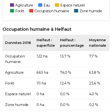
Agriculture
Eau
Espace naturel
Forêt
Occupation humaine
Zone humide
Occupation humaine à Helfaut
Helfaut :
Helfaut :
Moyenne
Données 2018
superficie
pourcentage
nationale
Occupation
122 ha
13,7 %
7,7 %
humaine
Agriculture
663 ha
74,0 %
63,8 %
Forêt
111 ha
12,4 %
23,6 %
Espace naturel
0 ha
0,0 %
4,0 %
Zone humide
0 ha
0,0 %
0,2 %