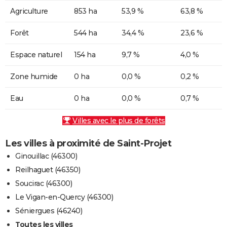
Agriculture
853 ha
53,9 %
63,8 %
Forêt
544 ha
34,4 %
23,6 %
Espace naturel
154 ha
9,7 %
4,0 %
Zone humide
0 ha
0,0 %
0,2 %
Eau
0 ha
0,0 %
0,7 %
Villes avec le plus de forêts
Les villes à proximité de Saint-Projet
Ginouillac (46300)
Reilhaguet (46350)
Soucirac (46300)
Le Vigan-en-Quercy (46300)
Séniergues (46240)
Toutes les villes