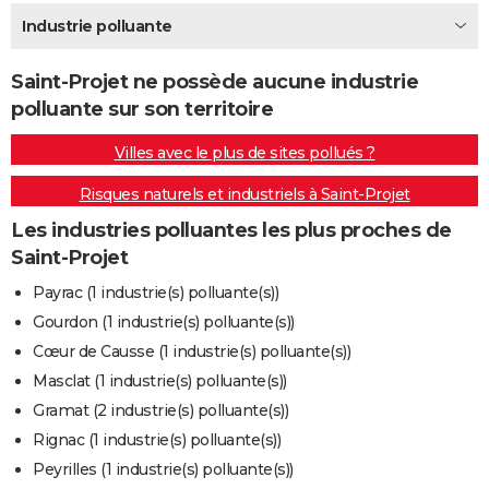
City break
Voyage de noces
Climat
Destinations
Voyage nature
Forum
+
Industrie polluante
PHOTO
GUIDES D'ACHAT
Saint-Projet ne possède aucune industrie
polluante sur son territoire
BONS PLANS
Villes avec le plus de sites pollués ?
CARTE DE VOEUX
Risques naturels et industriels à Saint-Projet
Carte Bonne année
Carte Pâques
Carte de Noël
Carte Saint-Valentin
Carte d'anniversaire
DICTIONNAIRE
Les industries polluantes les plus proches de
Biographies
Expressions
Dictionnaire
Citations
Proverbes
PROGRAMME TV
Saint-Projet
COPAINS D'AVANT
Payrac (1 industrie(s) polluante(s))
Gourdon (1 industrie(s) polluante(s))
Se connecter
Collèges
Universités
Service militaire
S'inscrire
Lycées
Primaires
Entreprises
Avis de recherche
AVIS DE DÉCÈS
Cœur de Causse (1 industrie(s) polluante(s))
FORUM
Masclat (1 industrie(s) polluante(s))
Gramat (2 industrie(s) polluante(s))
Lifestyle
Sport
Television
Cinema
Bricolage
Culture
Auto
Voyage
Rignac (1 industrie(s) polluante(s))
Peyrilles (1 industrie(s) polluante(s))