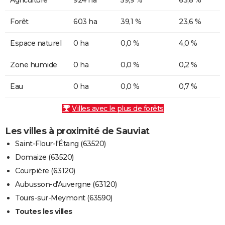
Forêt
603 ha
39,1 %
23,6 %
Espace naturel
0 ha
0,0 %
4,0 %
Zone humide
0 ha
0,0 %
0,2 %
Eau
0 ha
0,0 %
0,7 %
Villes avec le plus de forêts
Les villes à proximité de Sauviat
Saint-Flour-l'Étang (63520)
Domaize (63520)
Courpière (63120)
Aubusson-d'Auvergne (63120)
Tours-sur-Meymont (63590)
Toutes les villes