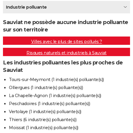
City break
Voyage de noces
Climat
Destinations
Voyage nature
Forum
+
Industrie polluante
PHOTO
GUIDES D'ACHAT
Sauviat ne possède aucune industrie polluante
sur son territoire
BONS PLANS
Villes avec le plus de sites pollués ?
CARTE DE VOEUX
Risques naturels et industriels à Sauviat
Carte Bonne année
Carte Pâques
Carte de Noël
Carte Saint-Valentin
Carte d'anniversaire
DICTIONNAIRE
Les industries polluantes les plus proches de
Biographies
Expressions
Dictionnaire
Citations
Proverbes
PROGRAMME TV
Sauviat
COPAINS D'AVANT
Tours-sur-Meymont (1 industrie(s) polluante(s))
Olliergues (1 industrie(s) polluante(s))
Se connecter
Collèges
Universités
Service militaire
S'inscrire
Lycées
Primaires
Entreprises
Avis de recherche
AVIS DE DÉCÈS
La Chapelle-Agnon (1 industrie(s) polluante(s))
FORUM
Peschadoires (1 industrie(s) polluante(s))
Vertolaye (1 industrie(s) polluante(s))
Lifestyle
Sport
Television
Cinema
Bricolage
Culture
Auto
Voyage
Thiers (6 industrie(s) polluante(s))
Moissat (1 industrie(s) polluante(s))