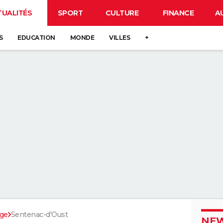
TUALITÉS
SPORT
CULTURE
FINANCE
A
S
EDUCATION
MONDE
VILLES
+
ège
Sentenac-d'Oust
NEW