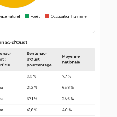
ace naturel
Forêt
Occupation humaine
enac-d'Oust
enac-
Sentenac-
Moyenne
t :
d'Oust :
nationale
rficie
pourcentage
0,0 %
7,7 %
ha
21,2 %
63,8 %
ha
37,1 %
23,6 %
ha
41,8 %
4,0 %