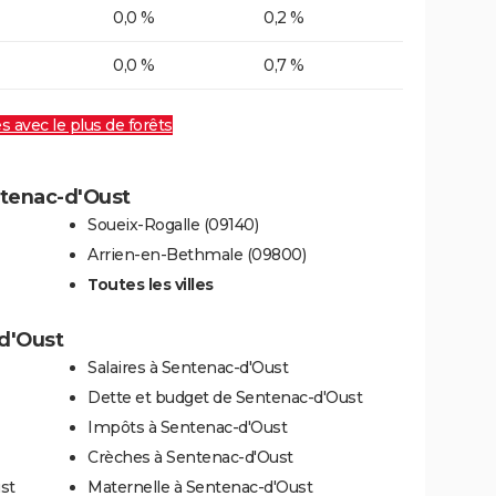
0,0 %
0,2 %
0,0 %
0,7 %
es avec le plus de forêts
ntenac-d'Oust
Soueix-Rogalle (09140)
Arrien-en-Bethmale (09800)
Toutes les villes
-d'Oust
Salaires à Sentenac-d'Oust
Dette et budget de Sentenac-d'Oust
Impôts à Sentenac-d'Oust
Crèches à Sentenac-d'Oust
st
Maternelle à Sentenac-d'Oust