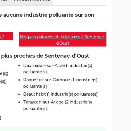
aucune industrie polluante sur son
s ?
Risques naturels et industriels à Sentenac-
d'Oust
es plus proches de Sentenac-d'Oust
Daumazan-sur-Arize (1 industrie(s)
polluante(s))
e(s))
Roquefort-sur-Garonne (1 industrie(s)
(s))
polluante(s))
Beauchalot (1 industrie(s) polluante(s))
Tarascon-sur-Ariège (2 industrie(s)
polluante(s))
)