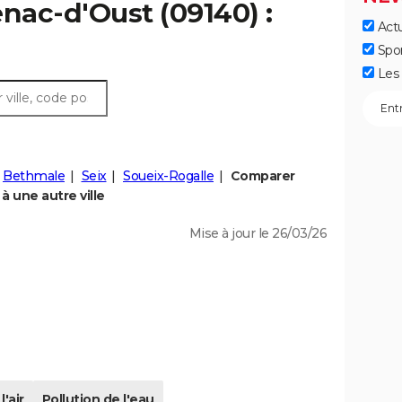
enac-d'Oust (09140) :
Actu
Spo
Les 
Bethmale
Seix
Soueix-Rogalle
Comparer
 une autre ville
Mise à jour le 26/03/26
l'air
Pollution de l'eau