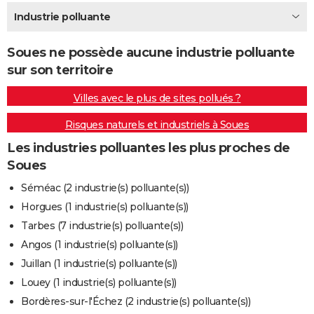
City break
Voyage de noces
Climat
Destinations
Voyage nature
Forum
+
Industrie polluante
PHOTO
GUIDES D'ACHAT
Soues ne possède aucune industrie polluante
sur son territoire
BONS PLANS
Villes avec le plus de sites pollués ?
CARTE DE VOEUX
Risques naturels et industriels à Soues
Carte Bonne année
Carte Pâques
Carte de Noël
Carte Saint-Valentin
Carte d'anniversaire
DICTIONNAIRE
Les industries polluantes les plus proches de
Biographies
Expressions
Dictionnaire
Citations
Proverbes
PROGRAMME TV
Soues
COPAINS D'AVANT
Séméac (2 industrie(s) polluante(s))
Horgues (1 industrie(s) polluante(s))
Se connecter
Collèges
Universités
Service militaire
S'inscrire
Lycées
Primaires
Entreprises
Avis de recherche
AVIS DE DÉCÈS
Tarbes (7 industrie(s) polluante(s))
FORUM
Angos (1 industrie(s) polluante(s))
Juillan (1 industrie(s) polluante(s))
Lifestyle
Sport
Television
Cinema
Bricolage
Culture
Auto
Voyage
Louey (1 industrie(s) polluante(s))
Bordères-sur-l'Échez (2 industrie(s) polluante(s))