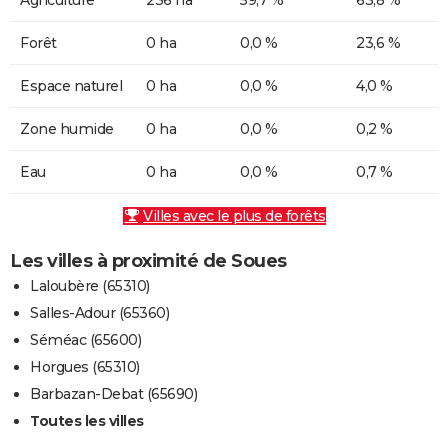
Forêt
0 ha
0,0 %
23,6 %
Espace naturel
0 ha
0,0 %
4,0 %
Zone humide
0 ha
0,0 %
0,2 %
Eau
0 ha
0,0 %
0,7 %
Villes avec le plus de forêts
Les villes à proximité de Soues
Laloubère (65310)
Salles-Adour (65360)
Séméac (65600)
Horgues (65310)
Barbazan-Debat (65690)
Toutes les villes