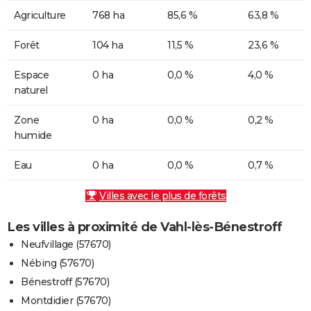
Agriculture
768 ha
85,6 %
63,8 %
Forêt
104 ha
11,5 %
23,6 %
Espace
0 ha
0,0 %
4,0 %
naturel
Zone
0 ha
0,0 %
0,2 %
humide
Eau
0 ha
0,0 %
0,7 %
Villes avec le plus de forêts
Les villes à proximité de Vahl-lès-Bénestroff
Neufvillage (57670)
Nébing (57670)
Bénestroff (57670)
Montdidier (57670)