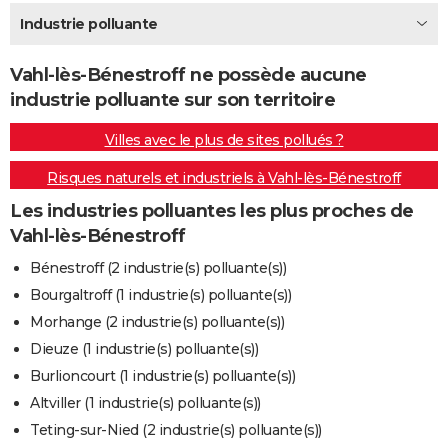
City break
Voyage de noces
Climat
Destinations
Voyage nature
Forum
+
Industrie polluante
PHOTO
GUIDES D'ACHAT
Vahl-lès-Bénestroff ne possède aucune
industrie polluante sur son territoire
BONS PLANS
Villes avec le plus de sites pollués ?
CARTE DE VOEUX
Risques naturels et industriels à Vahl-lès-Bénestroff
Carte Bonne année
Carte Pâques
Carte de Noël
Carte Saint-Valentin
Carte d'anniversaire
DICTIONNAIRE
Les industries polluantes les plus proches de
Biographies
Expressions
Dictionnaire
Citations
Proverbes
PROGRAMME TV
Vahl-lès-Bénestroff
COPAINS D'AVANT
Bénestroff (2 industrie(s) polluante(s))
Bourgaltroff (1 industrie(s) polluante(s))
Se connecter
Collèges
Universités
Service militaire
S'inscrire
Lycées
Primaires
Entreprises
Avis de recherche
AVIS DE DÉCÈS
Morhange (2 industrie(s) polluante(s))
FORUM
Dieuze (1 industrie(s) polluante(s))
Burlioncourt (1 industrie(s) polluante(s))
Lifestyle
Sport
Television
Cinema
Bricolage
Culture
Auto
Voyage
Altviller (1 industrie(s) polluante(s))
Teting-sur-Nied (2 industrie(s) polluante(s))