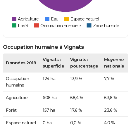
Agriculture
Eau
Espace naturel
Forêt
Occupation humaine
Zone humide
Occupation humaine à Vignats
Vignats :
Vignats :
Moyenne
Données 2018
superficie
pourcentage
nationale
Occupation
124 ha
13,9 %
7,7 %
humaine
Agriculture
608 ha
68,4 %
63,8 %
Forêt
157 ha
17,6 %
23,6 %
Espace naturel
0 ha
0,0 %
4,0 %