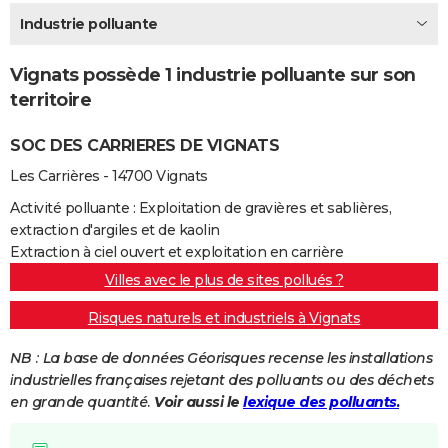
City break
Voyage de noces
Climat
Destinations
Voyage nature
Forum
+
Industrie polluante
PHOTO
GUIDES D'ACHAT
Vignats possède 1 industrie polluante sur son
territoire
BONS PLANS
SOC DES CARRIERES DE VIGNATS
CARTE DE VOEUX
Les Carrières - 14700 Vignats
Carte Bonne année
Carte Pâques
Carte de Noël
Carte Saint-Valentin
Carte d'anniversaire
DICTIONNAIRE
Activité polluante : Exploitation de gravières et sablières,
Biographies
Expressions
Dictionnaire
Citations
Proverbes
PROGRAMME TV
extraction d'argiles et de kaolin
Extraction à ciel ouvert et exploitation en carrière
COPAINS D'AVANT
Villes avec le plus de sites pollués ?
Se connecter
Collèges
Universités
Service militaire
S'inscrire
Lycées
Primaires
Entreprises
Avis de recherche
AVIS DE DÉCÈS
Risques naturels et industriels à Vignats
FORUM
NB : La base de données Géorisques recense les installations
industrielles françaises rejetant des polluants ou des déchets
Lifestyle
Sport
Television
Cinema
Bricolage
Culture
Auto
Voyage
en grande quantité.
Voir aussi le
lexique des polluants.