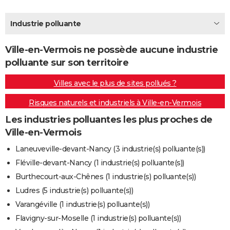
City break
Voyage de noces
Climat
Destinations
Voyage nature
Forum
+
PHOTO
Industrie polluante
GUIDES D'ACHAT
Ville-en-Vermois ne possède aucune industrie
BONS PLANS
polluante sur son territoire
CARTE DE VOEUX
Villes avec le plus de sites pollués ?
Carte Bonne année
Carte Pâques
Carte de Noël
Carte Saint-Valentin
Carte d'anniversaire
DICTIONNAIRE
Risques naturels et industriels à Ville-en-Vermois
Biographies
Expressions
Dictionnaire
Citations
Proverbes
PROGRAMME TV
Les industries polluantes les plus proches de
Ville-en-Vermois
COPAINS D'AVANT
Laneuveville-devant-Nancy (3 industrie(s) polluante(s))
Se connecter
Collèges
Universités
Service militaire
S'inscrire
Lycées
Primaires
Entreprises
Avis de recherche
AVIS DE DÉCÈS
Fléville-devant-Nancy (1 industrie(s) polluante(s))
Burthecourt-aux-Chênes (1 industrie(s) polluante(s))
FORUM
Ludres (5 industrie(s) polluante(s))
Lifestyle
Sport
Television
Cinema
Bricolage
Culture
Auto
Voyage
Varangéville (1 industrie(s) polluante(s))
Flavigny-sur-Moselle (1 industrie(s) polluante(s))