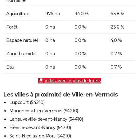
humaine
Agriculture
976 ha
94,0 %
63,8 %
Forêt
0 ha
0,0 %
23,6 %
Espace naturel
0 ha
0,0 %
4,0 %
Zone humide
0 ha
0,0 %
0,2 %
Eau
0 ha
0,0 %
0,7 %
Villes avec le plus de forêts
Les villes à proximité de Ville-en-Vermois
Lupcourt (54210)
Manoncourt-en-Vermois (54210)
Laneuveville-devant-Nancy (54410)
Fléville-devant-Nancy (54710)
Saint-Nicolas-de-Port (54210)