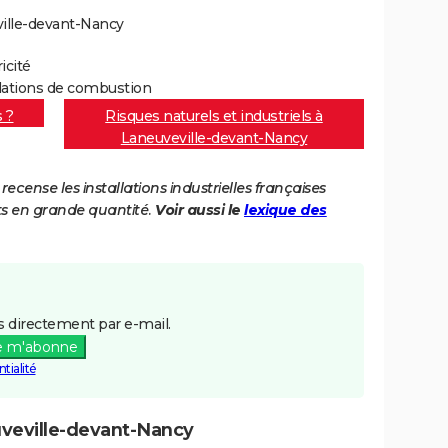
ille-devant-Nancy
icité
llations de combustion
s ?
Risques naturels et industriels à
Laneuveville-devant-Nancy
cense les installations industrielles françaises
ts en grande quantité.
Voir aussi le
lexique des
 directement par e-mail.
e m'abonne
tialité
uveville-devant-Nancy