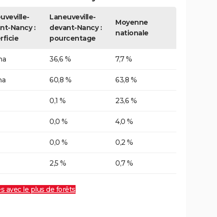
uveville-
Laneuveville-
Moyenne
nt-Nancy :
devant-Nancy :
nationale
rficie
pourcentage
ha
36,6 %
7,7 %
ha
60,8 %
63,8 %
0,1 %
23,6 %
0,0 %
4,0 %
0,0 %
0,2 %
2,5 %
0,7 %
es avec le plus de forêts