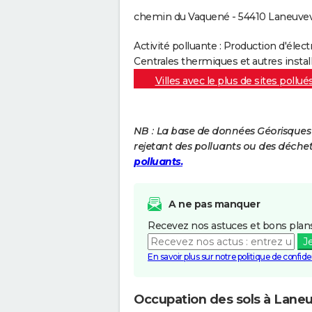
chemin du Vaquené - 54410 Laneuvev
Activité polluante : Production d'électr
Centrales thermiques et autres insta
Villes avec le plus de sites pollué
NB : La base de données Géorisques re
rejetant des polluants ou des déche
polluants.
A ne pas manquer
Recevez nos astuces et bons plans
J
En savoir plus sur notre politique de confiden
Occupation des sols à Lane