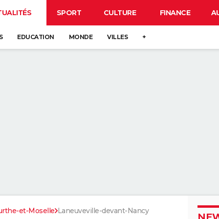
TUALITÉS
SPORT
CULTURE
FINANCE
A
S
EDUCATION
MONDE
VILLES
+
rthe-et-Moselle
Laneuveville-devant-Nancy
NEW