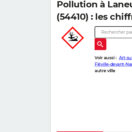
Pollution à Lane
(54410) : les chif
Voir aussi :
Art-s
Fléville-devant-N
autre ville