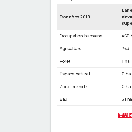
Lane
Données 2018
deva
supe
Occupation humaine
460 
Agriculture
763 
Forêt
1 ha
Espace naturel
0 ha
Zone humide
0 ha
Eau
31 ha
Vill