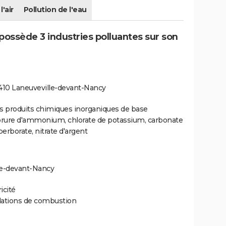
l'air
Pollution de l'eau
ossède 3 industries polluantes sur son
54410 Laneuveville-devant-Nancy
tres produits chimiques inorganiques de base
chlorure d'ammonium, chlorate de potassium, carbonate
erborate, nitrate d'argent
lle-devant-Nancy
icité
llations de combustion