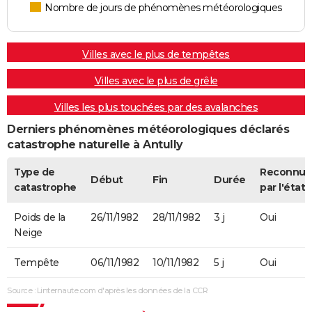
Nombre de jours de phénomènes météorologiques
Villes avec le plus de tempêtes
Villes avec le plus de grêle
Villes les plus touchées par des avalanches
Derniers phénomènes météorologiques déclarés
catastrophe naturelle à Antully
Type de
Reconnue
Début
Fin
Durée
catastrophe
par l'état
Poids de la
26/11/1982
28/11/1982
3 j
Oui
Neige
Tempête
06/11/1982
10/11/1982
5 j
Oui
Source : Linternaute.com d'après les données de la CCR