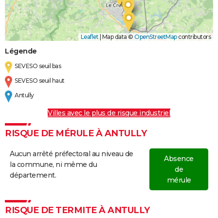
Leaflet
|
Map data ©
OpenStreetMap
contributors
Légende
SEVESO seuil bas
SEVESO seuil haut
Antully
Villes avec le plus de risque industriel
RISQUE DE MÉRULE À ANTULLY
Aucun arrêté préfectoral au niveau de
Absence
la commune, ni même du
de
département.
mérule
RISQUE DE TERMITE À ANTULLY