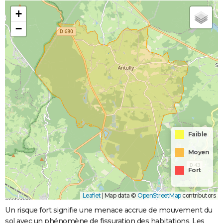
+
−
Faible
Moyen
Fort
Leaflet
|
Map data ©
OpenStreetMap
contributors
Un risque fort signifie une menace accrue de mouvement du
sol avec un phénomène de fissuration des habitations. Les