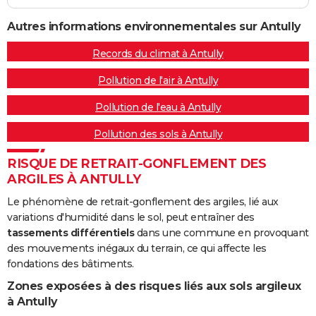
Autres informations environnementales sur Antully
Records du climat à Antully
Pollution de l'air à Antully
Pollution de l'eau à Antully
Pollution des sols à Antully
RISQUE DE RETRAIT-GONFLEMENT DES
ARGILES À ANTULLY
Le phénomène de retrait-gonflement des argiles, lié aux
variations d'humidité dans le sol, peut entraîner des
tassements différentiels
dans une commune en provoquant
des mouvements inégaux du terrain, ce qui affecte les
fondations des bâtiments.
Zones exposées à des risques liés aux sols argileux
à Antully