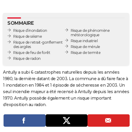
City break
Voyage de noces
Climat
Destinations
Voyage nature
Forum
+
PHOTO
GUIDES D'ACHAT
SOMMAIRE
Risque d’inondation
Risque de phénomène
BONS PLANS
météorologique
Risque de séisme
Risque industriel
Risque de retrait-gonflement
CARTE DE VOEUX
des argiles
Risque de mérule
Risque de feu de forêt
Risque de termite
Carte Bonne année
Carte Pâques
Carte de Noël
Carte Saint-Valentin
Carte d'anniversaire
DICTIONNAIRE
Risque de radon
Biographies
Expressions
Dictionnaire
Citations
Proverbes
PROGRAMME TV
Antully a subi 6 catastrophes naturelles depuis les années
1980, la dernière datant de 2003. La commune a dû faire face à
COPAINS D'AVANT
1 inondation en 1984 et 1 épisode de sécheresse en 2003. Un
Se connecter
Collèges
Universités
Service militaire
S'inscrire
Lycées
Primaires
Entreprises
Avis de recherche
AVIS DE DÉCÈS
seul incendie majeur a été recensé à Antully depuis les années
1970. Antully possède également un risque important
FORUM
d'exposition au radon.
Lifestyle
Sport
Television
Cinema
Bricolage
Culture
Auto
Voyage