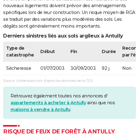
nouveaux logements doivent prévoir des aménagements
spécifiques lors de leur construction. Un risque moyen de RGA
se traduit par des variations plus modérées des sols. Les
dégâts sont généralement moins importants.
Derniers sinistres liés aux sols argileux à Antully
Type de
Recon
Début
Fin
Durée
catastrophe
par l'ét
Sécheresse
01/07/2003
30/09/2003
92 j
Non
Source : Linternaute.com d'après les données de la CCR
Retrouvez également toutes nos annonces d'
appartements à acheter à Antully
ainsi que nos
maisons à vendre à Antully
.
RISQUE DE FEUX DE FORÊT À ANTULLY