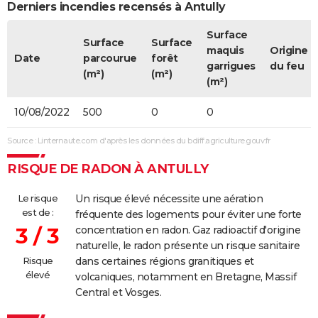
Derniers incendies recensés à Antully
Surface
Surface
Surface
maquis
Origine
Date
parcourue
forêt
garrigues
du feu
(m²)
(m²)
(m²)
10/08/2022
500
0
0
Source : Linternaute.com d'après les données du bdiff.agriculture.gouv.fr
RISQUE DE RADON À ANTULLY
Le risque
Un risque élevé nécessite une aération
est de :
fréquente des logements pour éviter une forte
3 / 3
concentration en radon. Gaz radioactif d'origine
naturelle, le radon présente un risque sanitaire
Risque
dans certaines régions granitiques et
élevé
volcaniques, notamment en Bretagne, Massif
Central et Vosges.