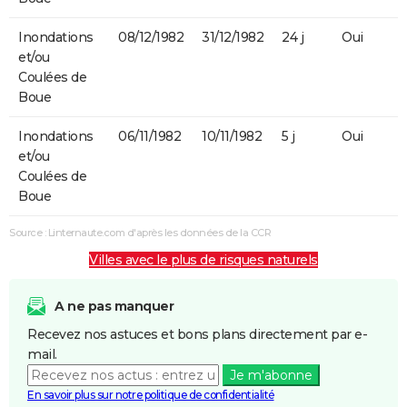
Inondations
08/12/1982
31/12/1982
24 j
Oui
et/ou
Coulées de
Boue
Inondations
06/11/1982
10/11/1982
5 j
Oui
et/ou
Coulées de
Boue
Source : Linternaute.com d'après les données de la CCR
Villes avec le plus de risques naturels
A ne pas manquer
Recevez nos astuces et bons plans directement par e-
mail.
Je m'abonne
En savoir plus sur notre politique de confidentialité