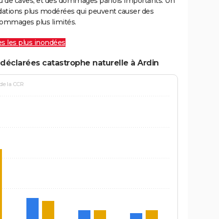
ou de caves, et des dommages parfois importants. Un
ations plus modérées qui peuvent causer des
ommages plus limités.
les les plus inondées
déclarées catastrophe naturelle à Ardin
 de la CCR