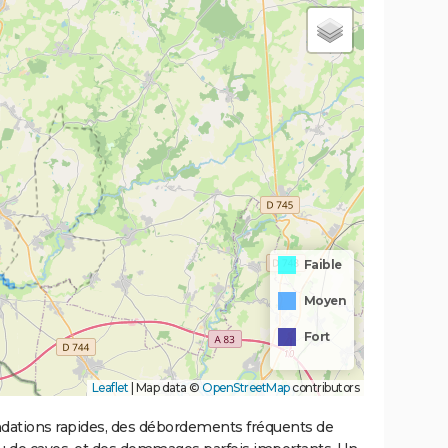
Faible
Moyen
Fort
Leaflet
|
Map data ©
OpenStreetMap
contributors
ondations rapides, des débordements fréquents de