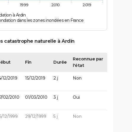
1999
2010
2019
ation à Ardin
ondation dans les zones inondées en France
s catastrophe naturelle à Ardin
Reconnue par
ébut
Fin
Durée
l'état
4/12/2019
15/12/2019
2 j
Non
7/02/2010
01/03/2010
3 j
Oui
5/12/1999
29/12/1999
5 j
Non