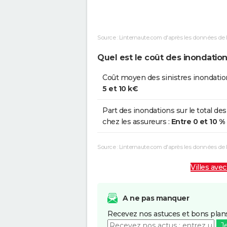
Inondations et/ou Coulées de
2
Boue
Source : Linternaute.com d'après les données de 
Inondations et/ou Coulées de
2
Boue
Quel est le coût des inondation
Inondations et/ou Coulées de
0
Coût moyen des sinistres inondatio
Boue
5 et 10 k€
Inondations et/ou Coulées de
0
Part des inondations sur le total des
Boue
chez les assureurs :
Entre 0 et 10 %
Source : Linternaute.com d'après les données de
Villes avec
A ne pas manquer
Recevez nos astuces et bons plans
J