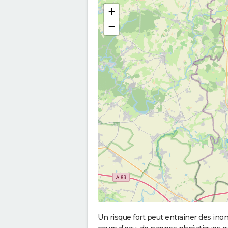
+
−
Un risque fort peut entraîner des in