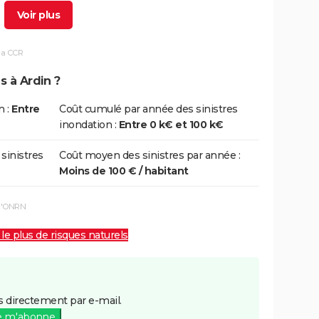
9/09/1999
30/09/1999
2 j
Oui
la CCR
5/07/1983
26/07/1983
2 j
Oui
s à Ardin ?
1/04/1983
28/04/1983
28 j
Oui
n :
Entre
Coût cumulé par année des sinistres
inondation :
Entre 0 k€ et 100 k€
8/12/1982
31/12/1982
24 j
Oui
 sinistres
Coût moyen des sinistres par année :
Moins de 100 € / habitant
 l'ONRN
 le plus de risques naturels
 directement par e-mail.
e m'abonne