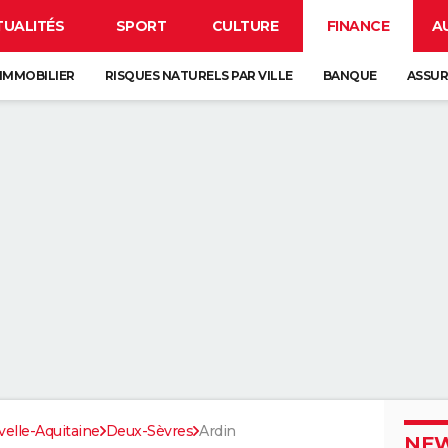
TUALITÉS
SPORT
CULTURE
FINANCE
A
IMMOBILIER
RISQUES NATURELS PAR VILLE
BANQUE
ASSU
elle-Aquitaine
Deux-Sèvres
Ardin
NEW