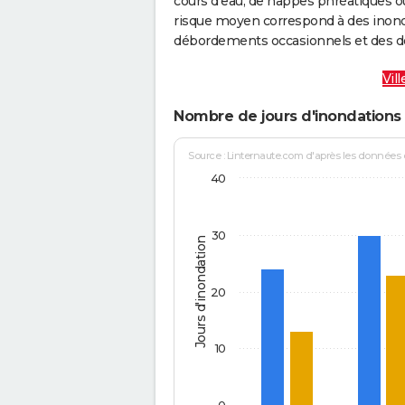
cours d’eau, de nappes phréatiques 
risque moyen correspond à des inond
débordements occasionnels et des d
Vil
Nombre de jours d'inondations 
Source : Linternaute.com d'après les données
40
30
Jours d'inondation
20
10