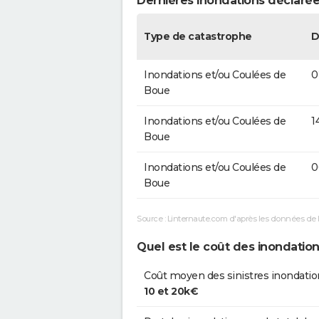
Dernières inondations déclarées
Type de catastrophe
D
Inondations et/ou Coulées de
0
Boue
Inondations et/ou Coulées de
1
Boue
Inondations et/ou Coulées de
0
Boue
Source : Linternaute.com d'après les données de 
Quel est le coût des inondations
Coût moyen des sinistres inondatio
10 et 20k€