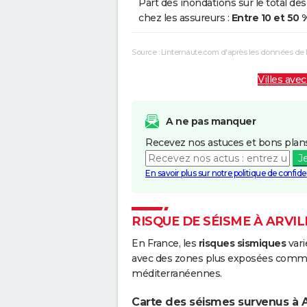
Part des inondations sur le total des
chez les assureurs :
Entre 10 et 50 
Source : Linternaute.com d'après les données de
Villes avec
A ne pas manquer
Recevez nos astuces et bons plans
J
En savoir plus sur notre politique de confiden
RISQUE DE SÉISME À ARVI
En France, les
risques sismiques
vari
avec des zones plus exposées comme 
méditerranéennes.
Carte des séismes survenus à Ar