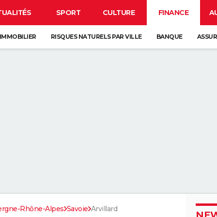
TUALITÉS
SPORT
CULTURE
FINANCE
A
IMMOBILIER
RISQUES NATURELS PAR VILLE
BANQUE
ASSU
ergne-Rhône-Alpes
Savoie
Arvillard
NEW