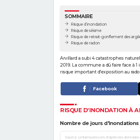
SOMMAIRE
Risque d’inondation
Risque de séisme
Risque de retrait-gonflement des argil
Risque de radon
Arvillard a subi 4 catastrophes nature
2019. La commune a dû faire face à 1
risque important d'exposition au rado
Facebook
RISQUE D’INONDATION À 
Nombre de jours d'inondations 
Source : Linternaute.com d'après les données