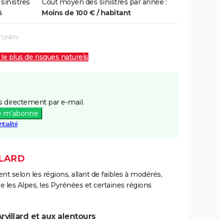
 sinistres
Coût moyen des sinistres par année :
%
Moins de 100 € / habitant
 l'ONRN
 le plus de risques naturels
 directement par e-mail.
e m'abonne
tialité
LLARD
ent selon les régions, allant de faibles à modérés,
les Alpes, les Pyrénées et certaines régions
villard et aux alentours