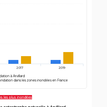
2017
2019
ation à Arvillard
ondation dans les zones inondées en France
les les plus inondées