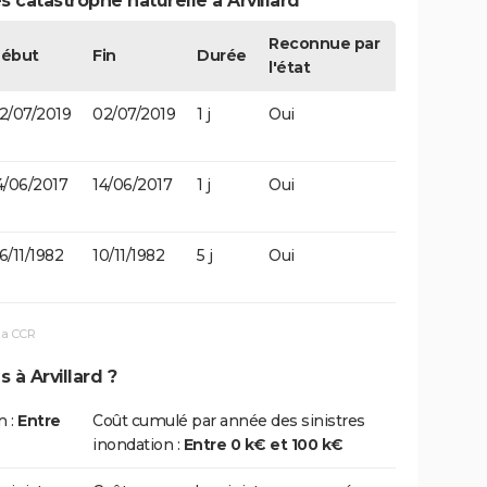
 catastrophe naturelle à Arvillard
Reconnue par
ébut
Fin
Durée
l'état
2/07/2019
02/07/2019
1 j
Oui
4/06/2017
14/06/2017
1 j
Oui
6/11/1982
10/11/1982
5 j
Oui
la CCR
 à Arvillard ?
n :
Entre
Coût cumulé par année des sinistres
inondation :
Entre 0 k€ et 100 k€