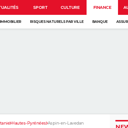
TUALITÉS
SPORT
CULTURE
FINANCE
A
IMMOBILIER
RISQUES NATURELS PAR VILLE
BANQUE
ASSU
tanie
Hautes-Pyrénées
Aspin-en-Lavedan
NEW