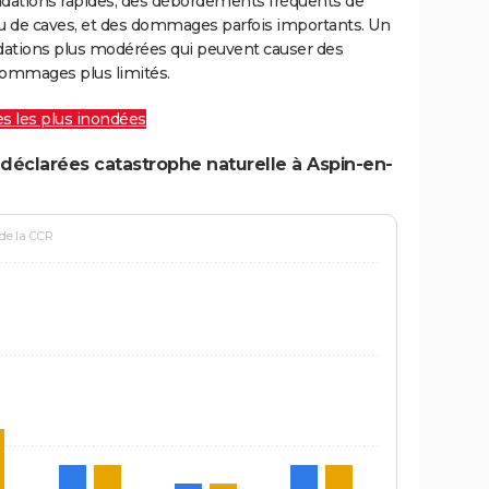
ondations rapides, des débordements fréquents de
ou de caves, et des dommages parfois importants. Un
ations plus modérées qui peuvent causer des
ommages plus limités.
les les plus inondées
déclarées catastrophe naturelle à Aspin-en-
 de la CCR