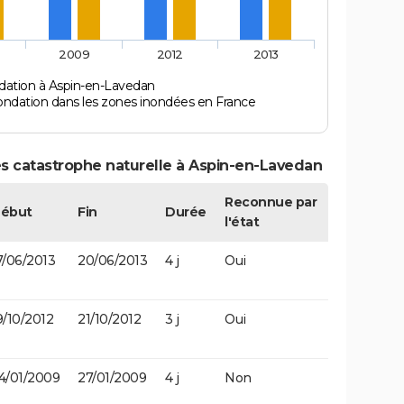
2009
2012
2013
dation à Aspin-en-Lavedan
ondation dans les zones inondées en France
s catastrophe naturelle à Aspin-en-Lavedan
Reconnue par
ébut
Fin
Durée
l'état
7/06/2013
20/06/2013
4 j
Oui
9/10/2012
21/10/2012
3 j
Oui
4/01/2009
27/01/2009
4 j
Non