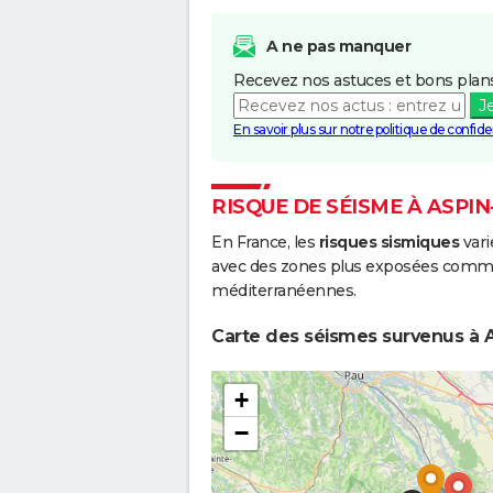
A ne pas manquer
Recevez nos astuces et bons plans
J
En savoir plus sur notre politique de confiden
RISQUE DE SÉISME À ASPI
En France, les
risques sismiques
vari
avec des zones plus exposées comme 
méditerranéennes.
Carte des séismes survenus à 
+
−