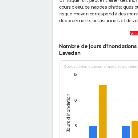
Un risque fort peut entraîner des in
cours d’eau, de nappes phréatiques 
risque moyen correspond à des inond
débordements occasionnels et des d
Vil
Nombre de jours d'inondations 
Lavedan
Source : Linternaute.com d'après les données
15
Jours d'inondation
10
5