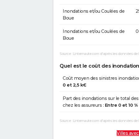
Inondations et/ou Coulées de
2
Boue
Inondations et/ou Coulées de
0
Boue
Source : Linternaute.com d'après les données de 
Quel est le coût des inondatio
Coût moyen des sinistres inondatio
0 et 2,5 k€
Part des inondations sur le total des
chez les assureurs :
Entre 0 et 10 %
Source : Linternaute.com d'après les données de
Villes avec