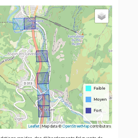
Faible
Moyen
Fort
Leaflet
|
Map data ©
OpenStreetMap
contributors