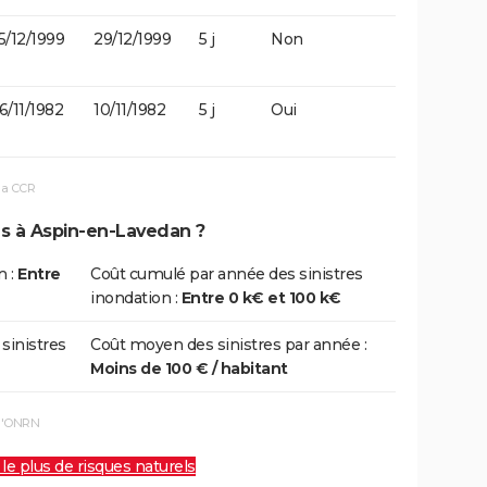
5/12/1999
29/12/1999
5 j
Non
6/11/1982
10/11/1982
5 j
Oui
la CCR
ns à Aspin-en-Lavedan ?
n :
Entre
Coût cumulé par année des sinistres
inondation :
Entre 0 k€ et 100 k€
 sinistres
Coût moyen des sinistres par année :
Moins de 100 € / habitant
 l'ONRN
 le plus de risques naturels