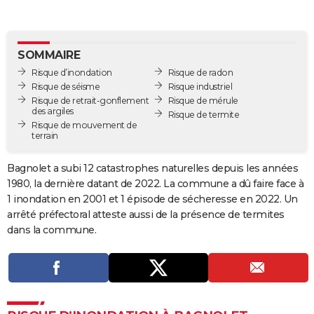
City break
Voyage de noces
Climat
Destinations
Voyage nature
Forum
+
PHOTO
GUIDES D'ACHAT
SOMMAIRE
Risque d’inondation
Risque de radon
BONS PLANS
Risque de séisme
Risque industriel
Risque de retrait-gonflement
Risque de mérule
CARTE DE VOEUX
des argiles
Risque de termite
Risque de mouvement de
Carte Bonne année
Carte Pâques
Carte de Noël
Carte Saint-Valentin
Carte d'anniversaire
DICTIONNAIRE
terrain
Biographies
Expressions
Dictionnaire
Citations
Proverbes
PROGRAMME TV
Bagnolet a subi 12 catastrophes naturelles depuis les années
1980, la dernière datant de 2022. La commune a dû faire face à
COPAINS D'AVANT
1 inondation en 2001 et 1 épisode de sécheresse en 2022. Un
Se connecter
Collèges
Universités
Service militaire
S'inscrire
Lycées
Primaires
Entreprises
Avis de recherche
arrêté préfectoral atteste aussi de la présence de termites
AVIS DE DÉCÈS
dans la commune.
FORUM
Lifestyle
Sport
Television
Cinema
Bricolage
Culture
Auto
Voyage