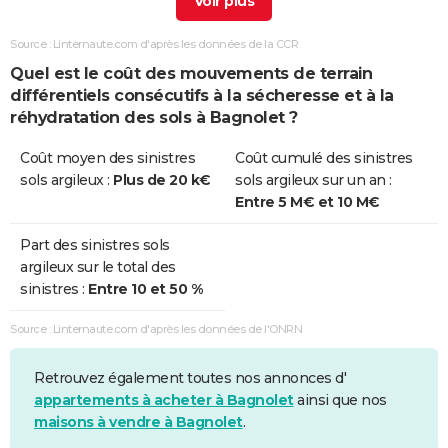
Sécheresse
01/07/2003
30/09/2003
92 j
Oui
Source : Linternaute.com d'après les données de la CCR
Quel est le coût des mouvements de terrain
différentiels consécutifs à la sécheresse et à la
réhydratation des sols à Bagnolet ?
Coût moyen des sinistres
Coût cumulé des sinistres
sols argileux :
Plus de 20 k€
sols argileux sur un an :
Entre 5 M€ et 10 M€
Part des sinistres sols
argileux sur le total des
sinistres :
Entre 10 et 50 %
Source : Linternaute.com d'après les données de l'ONRN
Retrouvez également toutes nos annonces d'
appartements à acheter à Bagnolet
ainsi que nos
maisons à vendre à Bagnolet
.