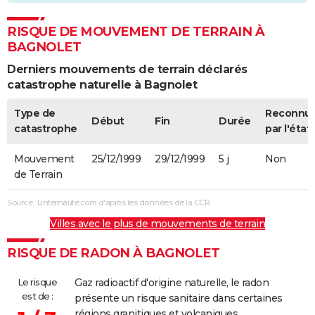
RISQUE DE MOUVEMENT DE TERRAIN À
BAGNOLET
Derniers mouvements de terrain déclarés
catastrophe naturelle à Bagnolet
Type de
Reconnu
Début
Fin
Durée
catastrophe
par l'état
Mouvement
25/12/1999
29/12/1999
5 j
Non
de Terrain
Source : Linternaute.com d'après les données de la CCR
Villes avec le plus de mouvements de terrain
RISQUE DE RADON À BAGNOLET
Le risque
Gaz radioactif d'origine naturelle, le radon
est de :
présente un risque sanitaire dans certaines
régions granitiques et volcaniques,