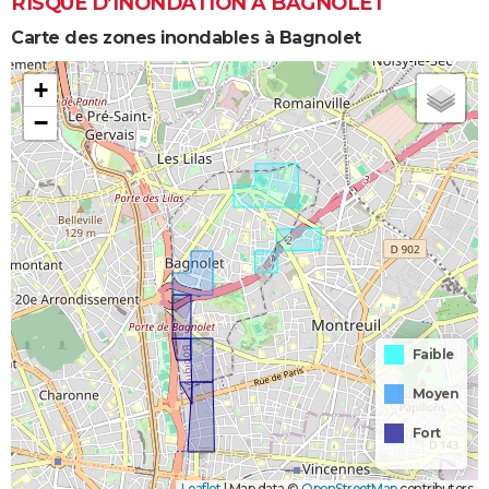
RISQUE D’INONDATION À BAGNOLET
Carte des zones inondables à Bagnolet
+
−
Faible
Moyen
Fort
Leaflet
|
Map data ©
OpenStreetMap
contributors