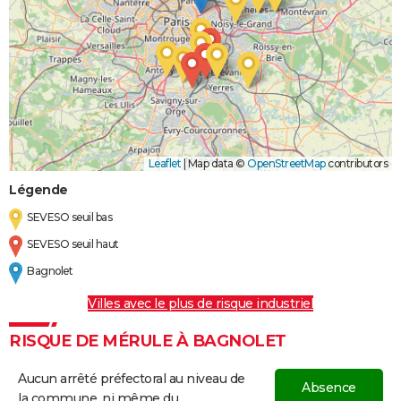
Leaflet
|
Map data ©
OpenStreetMap
contributors
Légende
SEVESO seuil bas
SEVESO seuil haut
Bagnolet
Villes avec le plus de risque industriel
RISQUE DE MÉRULE À BAGNOLET
Aucun arrêté préfectoral au niveau de
Absence
la commune, ni même du