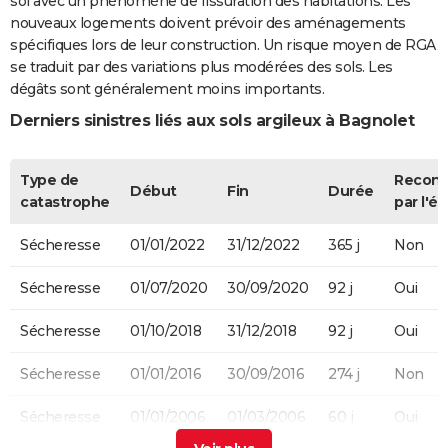
sol avec un phénomène de fissuration des habitations. Les
nouveaux logements doivent prévoir des aménagements
spécifiques lors de leur construction. Un risque moyen de RGA
se traduit par des variations plus modérées des sols. Les
dégâts sont généralement moins importants.
Derniers sinistres liés aux sols argileux à Bagnolet
Type de
Recon
Début
Fin
Durée
catastrophe
par l'ét
Sécheresse
01/01/2022
31/12/2022
365 j
Non
Sécheresse
01/07/2020
30/09/2020
92 j
Oui
Sécheresse
01/10/2018
31/12/2018
92 j
Oui
Sécheresse
01/01/2016
30/09/2016
274 j
Non
Sécheresse
01/01/2006
01/03/2006
60 j
Oui