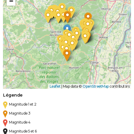
−
Leaflet
|
Map data ©
OpenStreetMap
contributors
Légende
Magnitude 1 et 2
Magnitude 3
Magnitude 4
Magnitude 5 et 6