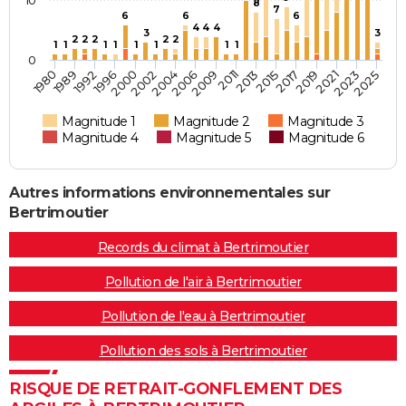
10
8
7
6
6
6
4
4
4
3
3
2
2
2
2
2
1
1
1
1
1
1
1
1
0
1992
2000
2004
2009
2013
2017
2021
2025
1989
1996
2002
2006
2011
2015
2019
2023
1980
Magnitude 1
Magnitude 2
Magnitude 3
Magnitude 4
Magnitude 5
Magnitude 6
Autres informations environnementales sur
Bertrimoutier
Records du climat à Bertrimoutier
Pollution de l'air à Bertrimoutier
Pollution de l'eau à Bertrimoutier
Pollution des sols à Bertrimoutier
RISQUE DE RETRAIT-GONFLEMENT DES