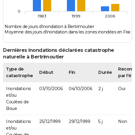
0
1983
1999
2006
Nombre de jours d'inondation à Bertrimoutier
Moyenne des jours d'inondation dans les zones inondées en Franc
Dernières inondations déclarées catastrophe
naturelle à Bertrimoutier
Type de
Recon
Début
Fin
Durée
catastrophe
par l'ét
Inondations
03/10/2006
04/10/2006
2 j
Oui
et/ou
Coulées de
Boue
Inondations
25/12/1999
29/12/1999
5 j
Non
et/ou
Coulées de