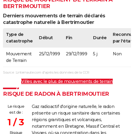
BERTRIMOUTIER
Derniers mouvements de terrain déclarés
catastrophe naturelle à Bertrimoutier
Type de
Reconnu
Début
Fin
Durée
catastrophe
par l'état
Mouvement
25/12/1999
29/12/1999
5 j
Non
de Terrain
Source : Linternaute.com d'après les données de la CCR
Villes avec le plus de mouvements de terrain
RISQUE DE RADON À BERTRIMOUTIER
Le risque
Gaz radioactif d'origine naturelle, le radon
est de :
présente un risque sanitaire dans certaines
1 / 3
régions granitiques et volcaniques,
notamment en Bretagne, Massif Central et
Risque
Vosges, où sa concentration dans les