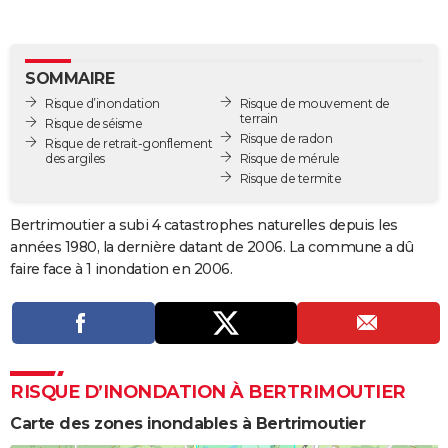
City break
Voyage de noces
Climat
Destinations
Voyage nature
Forum
+
PHOTO
GUIDES D'ACHAT
SOMMAIRE
Risque d’inondation
Risque de mouvement de
BONS PLANS
terrain
Risque de séisme
Risque de radon
Risque de retrait-gonflement
CARTE DE VOEUX
des argiles
Risque de mérule
Risque de termite
Carte Bonne année
Carte Pâques
Carte de Noël
Carte Saint-Valentin
Carte d'anniversaire
DICTIONNAIRE
Biographies
Expressions
Dictionnaire
Citations
Proverbes
Bertrimoutier a subi 4 catastrophes naturelles depuis les
PROGRAMME TV
années 1980, la dernière datant de 2006. La commune a dû
COPAINS D'AVANT
faire face à 1 inondation en 2006.
Se connecter
Collèges
Universités
Service militaire
S'inscrire
Lycées
Primaires
Entreprises
Avis de recherche
AVIS DE DÉCÈS
FORUM
Lifestyle
Sport
Television
Cinema
Bricolage
Culture
Auto
Voyage
RISQUE D’INONDATION À BERTRIMOUTIER
Carte des zones inondables à Bertrimoutier