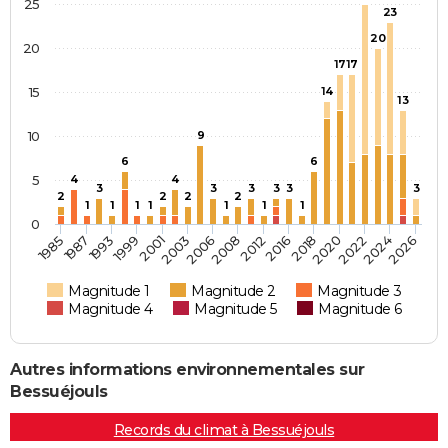
25
23
20
20
17
17
15
14
13
10
9
6
6
5
4
4
3
3
3
3
3
3
2
2
2
2
1
1
1
1
1
1
1
0
1985
2008
2026
2006
2024
2003
2022
2001
2020
1999
2018
1993
2016
1987
2012
Magnitude 1
Magnitude 2
Magnitude 3
Magnitude 4
Magnitude 5
Magnitude 6
Autres informations environnementales sur
Bessuéjouls
Records du climat à Bessuéjouls