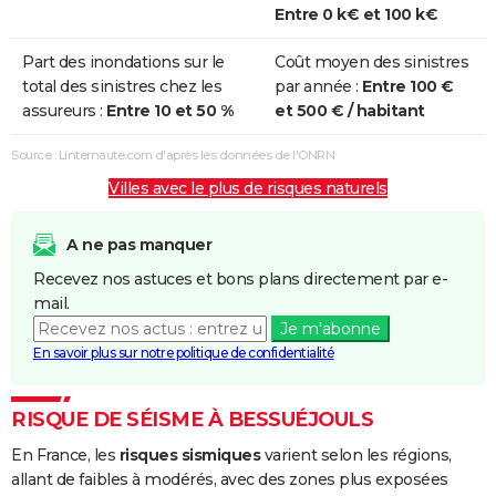
Entre 0 k€ et 100 k€
Part des inondations sur le
Coût moyen des sinistres
total des sinistres chez les
par année :
Entre 100 €
assureurs :
Entre 10 et 50 %
et 500 € / habitant
Source : Linternaute.com d'après les données de l'ONRN
Villes avec le plus de risques naturels
A ne pas manquer
Recevez nos astuces et bons plans directement par e-
mail.
Je m'abonne
En savoir plus sur notre politique de confidentialité
RISQUE DE SÉISME À BESSUÉJOULS
En France, les
risques sismiques
varient selon les régions,
allant de faibles à modérés, avec des zones plus exposées