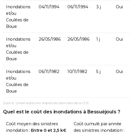
Inondations
04/11/1994
06/11/1994
3 j
Oui
et/ou
Coulées de
Boue
Inondations
26/05/1986
26/05/1986
1 j
Oui
et/ou
Coulées de
Boue
Inondations
06/11/1982
10/11/1982
5 j
Oui
et/ou
Coulées de
Boue
Source : Linternaute.com d'après les données de la CCR
Quel est le coût des inondations à Bessuéjouls ?
Coût moyen des sinistres
Coût cumulé par année
inondation :
Entre 0 et 2,5 k€
des sinistres inondation :