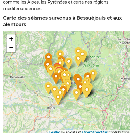
comme les Alpes, les Pyrénées et certaines régions
méditerranéennes.
Carte des séismes survenus à Bessuéjouls et aux
alentours
+
−
Leaflet
|
Map data ©
OpenStreetMap
contributors