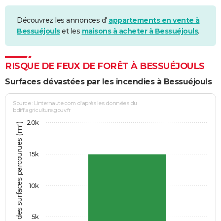
Découvrez les annonces d'
appartements en vente à
Bessuéjouls
et les
maisons à acheter à Bessuéjouls
.
RISQUE DE FEUX DE FORÊT À BESSUÉJOULS
Surfaces dévastées par les incendies à Bessuéjouls
Source : Linternaute.com d'après les données du
bdiff.agriculture.gouv.fr
20k
Somme des surfaces parcourues (m²)
15k
10k
5k