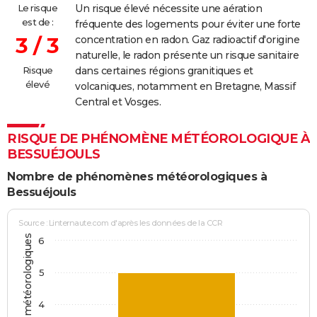
Le risque
Un risque élevé nécessite une aération
est de :
fréquente des logements pour éviter une forte
3 / 3
concentration en radon. Gaz radioactif d'origine
naturelle, le radon présente un risque sanitaire
Risque
dans certaines régions granitiques et
élevé
volcaniques, notamment en Bretagne, Massif
Central et Vosges.
RISQUE DE PHÉNOMÈNE MÉTÉOROLOGIQUE À
BESSUÉJOULS
Nombre de phénomènes météorologiques à
Bessuéjouls
Source : Linternaute.com d'après les données de la CCR
6
5
4