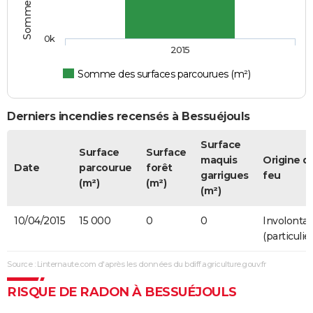
0k
2015
Somme des surfaces parcourues (m²)
Derniers incendies recensés à Bessuéjouls
Surface
Surface
Surface
maquis
Origine d
Date
parcourue
forêt
garrigues
feu
(m²)
(m²)
(m²)
10/04/2015
15 000
0
0
Involontai
(particulier
Source : Linternaute.com d'après les données du bdiff.agriculture.gouv.fr
RISQUE DE RADON À BESSUÉJOULS