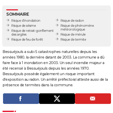
City break
Voyage de noces
Climat
Destinations
Voyage nature
Forum
+
PHOTO
SOMMAIRE
GUIDES D'ACHAT
Risque d’inondation
Risque de radon
Risque de séisme
Risque de phénomène
BONS PLANS
météorologique
Risque de retrait-gonflement
des argiles
Risque de mérule
CARTE DE VOEUX
Risque de feu de forêt
Risque de termite
Carte Bonne année
Carte Pâques
Carte de Noël
Carte Saint-Valentin
Carte d'anniversaire
DICTIONNAIRE
Bessuéjouls a subi 5 catastrophes naturelles depuis les
Biographies
Expressions
Dictionnaire
Citations
Proverbes
années 1980, la dernière datant de 2003. La commune a dû
PROGRAMME TV
faire face à 1 inondation en 2003. Un seul incendie majeur a
COPAINS D'AVANT
été recensé à Bessuéjouls depuis les années 1970.
Bessuéjouls possède également un risque important
Se connecter
Collèges
Universités
Service militaire
S'inscrire
Lycées
Primaires
Entreprises
Avis de recherche
AVIS DE DÉCÈS
d'exposition au radon. Un arrêté préfectoral atteste aussi de la
présence de termites dans la commune.
FORUM
Lifestyle
Sport
Television
Cinema
Bricolage
Culture
Auto
Voyage