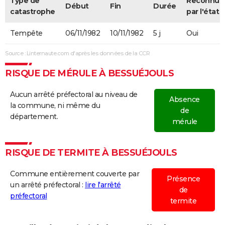
Type de
Reconnue
Début
Fin
Durée
catastrophe
par l'état
Tempête
06/11/1982
10/11/1982
5 j
Oui
Source : Linternaute.com d'après les données de la CCR
RISQUE DE MÉRULE À BESSUÉJOULS
Aucun arrêté préfectoral au niveau de
Absence
la commune, ni même du
de
département.
mérule
RISQUE DE TERMITE À BESSUÉJOULS
Commune entièrement couverte par
Présence
un arrêté préfectoral :
lire l'arrêté
de
préfectoral
termite