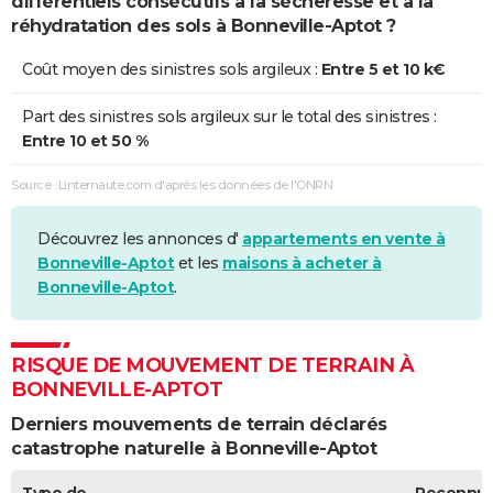
différentiels consécutifs à la sécheresse et à la
réhydratation des sols à Bonneville-Aptot ?
Coût moyen des sinistres sols argileux :
Entre 5 et 10 k€
Part des sinistres sols argileux sur le total des sinistres :
Entre 10 et 50 %
Source : Linternaute.com d'après les données de l'ONRN
Découvrez les annonces d'
appartements en vente à
Bonneville-Aptot
et les
maisons à acheter à
Bonneville-Aptot
.
RISQUE DE MOUVEMENT DE TERRAIN À
BONNEVILLE-APTOT
Derniers mouvements de terrain déclarés
catastrophe naturelle à Bonneville-Aptot
Type de
Reconnu