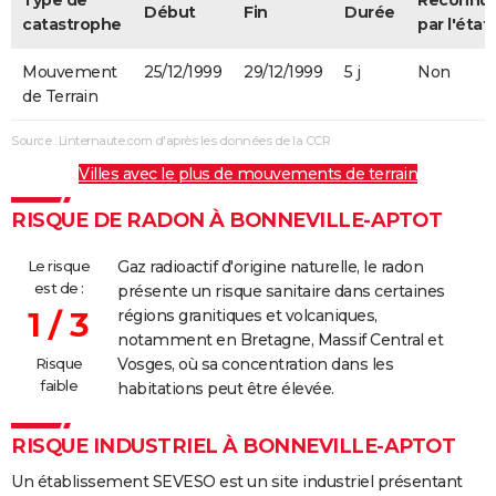
Début
Fin
Durée
catastrophe
par l'état
Mouvement
25/12/1999
29/12/1999
5 j
Non
de Terrain
Source : Linternaute.com d'après les données de la CCR
Villes avec le plus de mouvements de terrain
RISQUE DE RADON À BONNEVILLE-APTOT
Le risque
Gaz radioactif d'origine naturelle, le radon
est de :
présente un risque sanitaire dans certaines
1 / 3
régions granitiques et volcaniques,
notamment en Bretagne, Massif Central et
Risque
Vosges, où sa concentration dans les
faible
habitations peut être élevée.
RISQUE INDUSTRIEL À BONNEVILLE-APTOT
Un établissement SEVESO est un site industriel présentant