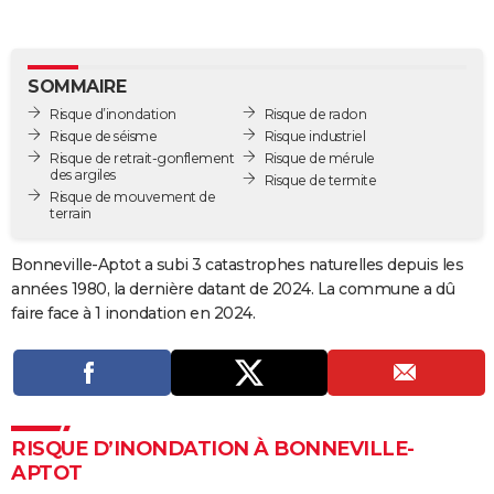
City break
Voyage de noces
Climat
Destinations
Voyage nature
Forum
+
PHOTO
GUIDES D'ACHAT
SOMMAIRE
Risque d’inondation
Risque de radon
BONS PLANS
Risque de séisme
Risque industriel
Risque de retrait-gonflement
Risque de mérule
CARTE DE VOEUX
des argiles
Risque de termite
Risque de mouvement de
Carte Bonne année
Carte Pâques
Carte de Noël
Carte Saint-Valentin
Carte d'anniversaire
DICTIONNAIRE
terrain
Biographies
Expressions
Dictionnaire
Citations
Proverbes
PROGRAMME TV
Bonneville-Aptot a subi 3 catastrophes naturelles depuis les
années 1980, la dernière datant de 2024. La commune a dû
COPAINS D'AVANT
faire face à 1 inondation en 2024.
Se connecter
Collèges
Universités
Service militaire
S'inscrire
Lycées
Primaires
Entreprises
Avis de recherche
AVIS DE DÉCÈS
FORUM
Lifestyle
Sport
Television
Cinema
Bricolage
Culture
Auto
Voyage
RISQUE D’INONDATION À BONNEVILLE-
APTOT