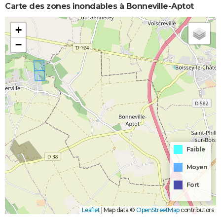
Carte des zones inondables à Bonneville-Aptot
+
−
Faible
Moyen
Fort
Leaflet
|
Map data ©
OpenStreetMap
contributors