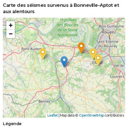
Carte des séismes survenus à Bonneville-Aptot et
aux alentours
+
−
Leaflet
|
Map data ©
OpenStreetMap
contributors
Légende