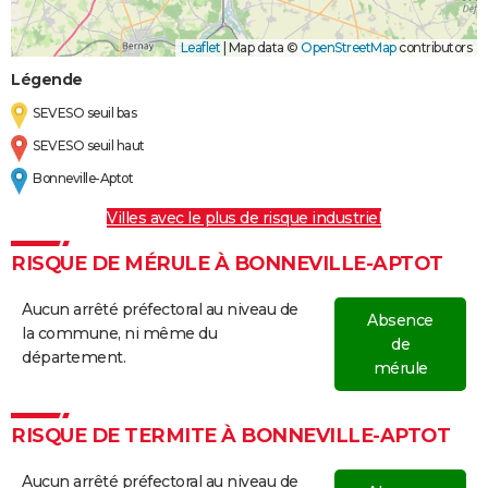
Leaflet
|
Map data ©
OpenStreetMap
contributors
Légende
SEVESO seuil bas
SEVESO seuil haut
Bonneville-Aptot
Villes avec le plus de risque industriel
RISQUE DE MÉRULE À BONNEVILLE-APTOT
Aucun arrêté préfectoral au niveau de
Absence
la commune, ni même du
de
département.
mérule
RISQUE DE TERMITE À BONNEVILLE-APTOT
Aucun arrêté préfectoral au niveau de