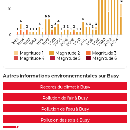
12
10
6
6
5
4
4
3
3
3
3
3
2
2
2
2
2
2
1
1
1
1
1
1
1
1
1
1
0
2004
1995
1984
2022
2016
2008
2001
1992
1981
2020
2014
2006
1999
1989
2024
2018
2010
Magnitude 1
Magnitude 2
Magnitude 3
Magnitude 4
Magnitude 5
Magnitude 6
Autres informations environnementales sur Busy
Records du climat à Busy
Pollution de l'air à Busy
Pollution de l'eau à Busy
Pollution des sols à Busy