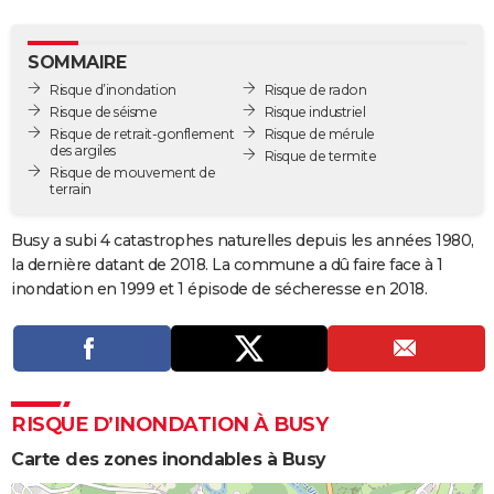
City break
Voyage de noces
Climat
Destinations
Voyage nature
Forum
+
PHOTO
SOMMAIRE
GUIDES D'ACHAT
Risque d’inondation
Risque de radon
Risque de séisme
Risque industriel
BONS PLANS
Risque de retrait-gonflement
Risque de mérule
des argiles
Risque de termite
CARTE DE VOEUX
Risque de mouvement de
terrain
Carte Bonne année
Carte Pâques
Carte de Noël
Carte Saint-Valentin
Carte d'anniversaire
DICTIONNAIRE
Busy a subi 4 catastrophes naturelles depuis les années 1980,
Biographies
Expressions
Dictionnaire
Citations
Proverbes
PROGRAMME TV
la dernière datant de 2018. La commune a dû faire face à 1
inondation en 1999 et 1 épisode de sécheresse en 2018.
COPAINS D'AVANT
Se connecter
Collèges
Universités
Service militaire
S'inscrire
Lycées
Primaires
Entreprises
Avis de recherche
AVIS DE DÉCÈS
FORUM
RISQUE D’INONDATION À BUSY
Lifestyle
Sport
Television
Cinema
Bricolage
Culture
Auto
Voyage
Carte des zones inondables à Busy