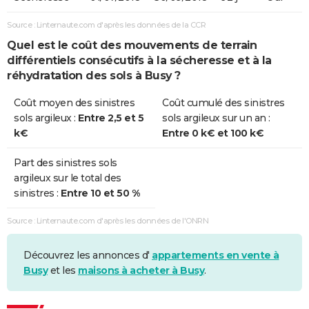
Source : Linternaute.com d'après les données de la CCR
Quel est le coût des mouvements de terrain
différentiels consécutifs à la sécheresse et à la
réhydratation des sols à Busy ?
Coût moyen des sinistres
Coût cumulé des sinistres
sols argileux :
Entre 2,5 et 5
sols argileux sur un an :
k€
Entre 0 k€ et 100 k€
Part des sinistres sols
argileux sur le total des
sinistres :
Entre 10 et 50 %
Source : Linternaute.com d'après les données de l'ONRN
Découvrez les annonces d'
appartements en vente à
Busy
et les
maisons à acheter à Busy
.