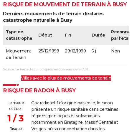
RISQUE DE MOUVEMENT DE TERRAIN À BUSY
Derniers mouvements de terrain déclarés
catastrophe naturelle à Busy
Type de
Reconnu
Début
Fin
Durée
catastrophe
par l'état
Mouvement
25/12/1999
29/12/1999
5 j
Non
de Terrain
Source : Linternaute.com d'après les données de la CCR
Villes avec le plus de mouvements de terrain
RISQUE DE RADON À BUSY
Le risque
Gaz radioactif d'origine naturelle, le radon
est de :
présente un risque sanitaire dans certaines
1 / 3
régions granitiques et volcaniques,
notamment en Bretagne, Massif Central et
Risque
Vosges, où sa concentration dans les