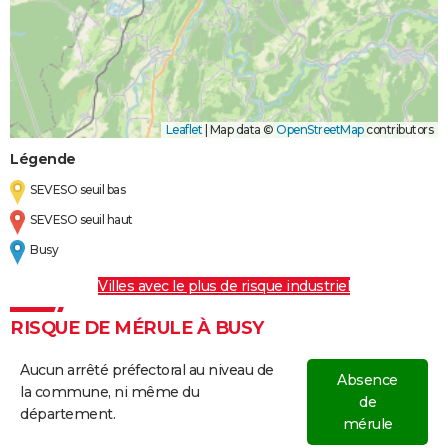
Leaflet
|
Map data ©
OpenStreetMap
contributors
Légende
SEVESO seuil bas
SEVESO seuil haut
Busy
Villes avec le plus de risque industriel
RISQUE DE MÉRULE À BUSY
Aucun arrêté préfectoral au niveau de
Absence
la commune, ni même du
de
département.
mérule