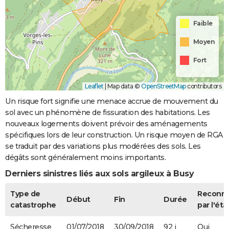
Faible
Moyen
Fort
Leaflet
|
Map data ©
OpenStreetMap
contributors
Un risque fort signifie une menace accrue de mouvement du
sol avec un phénomène de fissuration des habitations. Les
nouveaux logements doivent prévoir des aménagements
spécifiques lors de leur construction. Un risque moyen de RGA
se traduit par des variations plus modérées des sols. Les
dégâts sont généralement moins importants.
Derniers sinistres liés aux sols argileux à Busy
Type de
Reconn
Début
Fin
Durée
catastrophe
par l'éta
Sécheresse
01/07/2018
30/09/2018
92 j
Oui