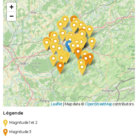
+
−
Leaflet
|
Map data ©
OpenStreetMap
contributors
Légende
Magnitude 1 et 2
Magnitude 3