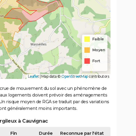
Faible
Moyen
Fort
Leaflet
|
Map data ©
OpenStreetMap
contributors
 accrue de mouvement du sol avec un phénomène de
uveaux logements doivent prévoir des aménagements
. Un risque moyen de RGA se traduit par des variations
sont généralement moins importants.
 argileux à Cauvignac
Fin
Durée
Reconnue par l'état