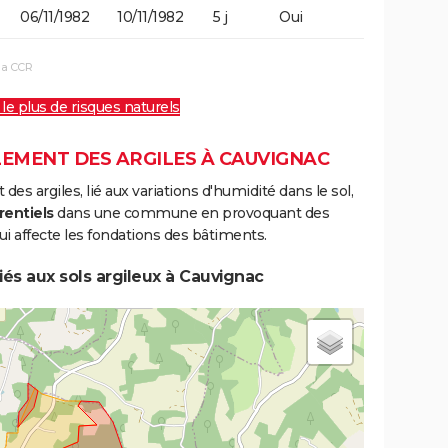
06/11/1982
10/11/1982
5 j
Oui
la CCR
 le plus de risques naturels
LEMENT DES ARGILES À CAUVIGNAC
s argiles, lié aux variations d'humidité dans le sol,
rentiels
dans une commune en provoquant des
i affecte les fondations des bâtiments.
és aux sols argileux à Cauvignac