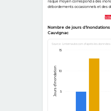
risque moyen correspond à des inond
débordements occasionnels et des d
Vil
Nombre de jours d'inondations 
Cauvignac
Source : Linternaute.com d'après les données
15
Jours d'inondation
10
5