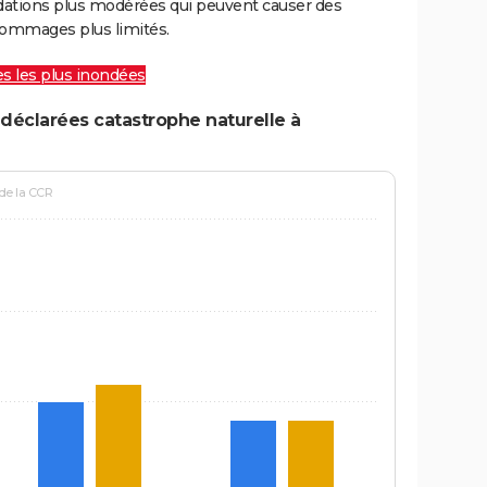
ations plus modérées qui peuvent causer des
ommages plus limités.
les les plus inondées
déclarées catastrophe naturelle à
 de la CCR