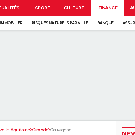
TUALITÉS
SPORT
CULTURE
FINANCE
A
IMMOBILIER
RISQUES NATURELS PAR VILLE
BANQUE
ASSU
elle-Aquitaine
Gironde
Cauvignac
NEW